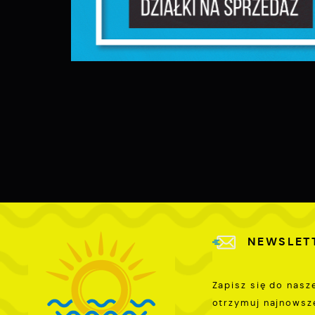
P
W
w
p
c
F
T
z
p
t
D
W
k
j
f
A
d
A
NEWSLET
d
Zapisz się do nasz
C
W
w
otrzymuj najnowsz