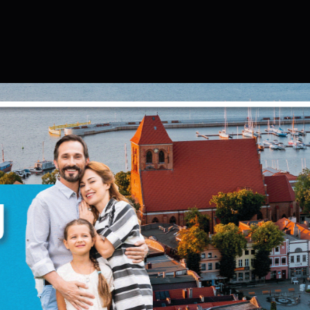
Ustawienia
zanujemy Twoją prywatność. Możesz zmienić ustawienia cookie
ub zaakceptować je wszystkie. W dowolnym momencie możesz
okonać zmiany swoich ustawień.
iezbędne
iezbędne pliki cookies służą do prawidłowego funkcjonowania
trony internetowej i umożliwiają Ci komfortowe korzystanie z
ferowanych przez nas usług.