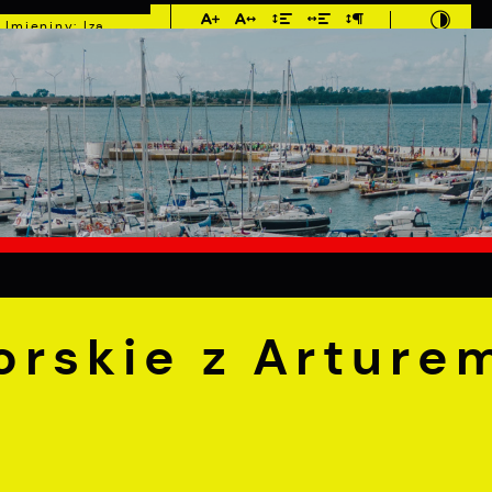
Imieniny: Iza,
Cyprian, Dominik
5°C
E
MIESZKANIEC
TURYSTYKA
INWEST
 z Arturem Andrusem
orskie z Arture