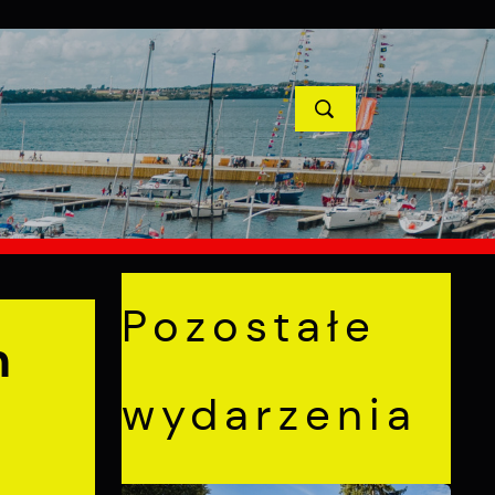
YCJE
PROJEKTY UNIJNE
KONTAKT
POPRZEDNI
NASTĘPNY
Pozostałe
m
wydarzenia