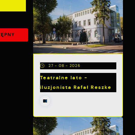
TĘPNY
27 - 08 - 2026
Teatralne lato -
iluzjonista Rafał Reszke