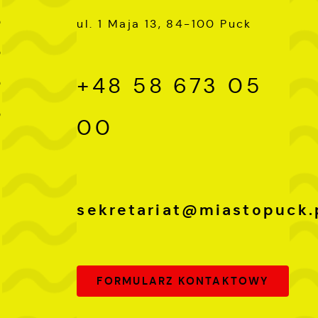
0
ul. 1 Maja 13, 84-100 Puck
e
e
0
+48 58 673 05
0
h
0
00
i
sekretariat@miastopuck.
FORMULARZ KONTAKTOWY