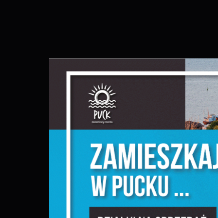
S
l
d
N
N
s
o