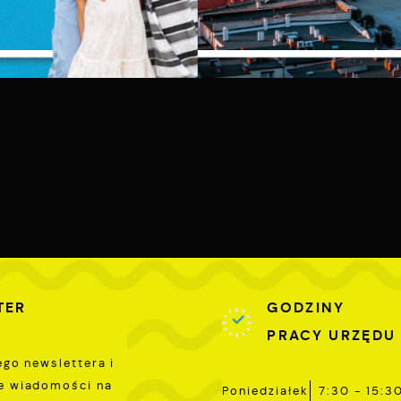
liki cookies odpowiadają na podejmowane przez Ciebie działani
ięcej
 celu m.in. dostosowania Twoich ustawień preferencji
ZAPISZ WYBRANE
rywatności, logowania czy wypełniania formularzy. Dzięki pliko
ookies strona, z której korzystasz, może działać bez zakłóceń.
unkcjonalne i personalizacyjne
ZEZWÓL NA WSZYSTKIE
ego typu pliki cookies umożliwiają stronie internetowej
apamiętanie wprowadzonych przez Ciebie ustawień oraz
ersonalizację określonych funkcjonalności czy prezentowanych
reści.
zięki tym plikom cookies możemy zapewnić Ci większy komfort
ięcej
orzystania z funkcjonalności naszej strony poprzez dopasowani
ej do Twoich indywidualnych preferencji. Wyrażenie zgody na
unkcjonalne i personalizacyjne pliki cookies gwarantuje
nalityczne
ostępność większej ilości funkcji na stronie.
nalityczne pliki cookies pomagają nam rozwijać się i
TER
GODZINY
ostosowywać do Twoich potrzeb.
PRACY URZĘDU
ego newslettera i
ookies analityczne pozwalają na uzyskanie informacji w zakresi
ięcej
ykorzystywania witryny internetowej, miejsca oraz
e wiadomości na
Poniedziałek
7:30 - 15:3