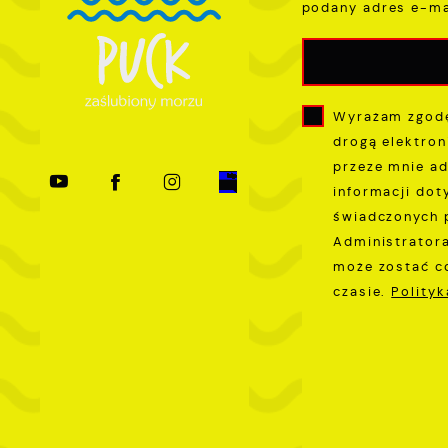
c
podany adres e-ma
p
w
D
i
i
z
w
Wyrażam zgodę
P
drogą elektron
W
k
przeze mnie ad
z
informacji dot
p
świadczonych 
l
Administratora
u
może zostać c
p
czasie.
Polity
k