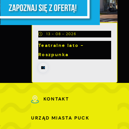
a
m
13 - 08 - 2026
Teatralne lato -
Roszpunka
e
KONTAKT
URZĄD MIASTA PUCK
e
0