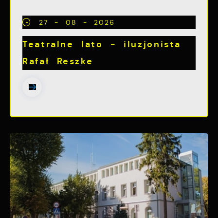
Twoich zwyczajów dotyczących przeglądanej
witryny internetowej. Treści promocyjne
27 - 08 - 2026
mogą pojawić się na stronach podmiotów
trzecich lub firm będących naszymi
Teatralne lato - iluzjonista
partnerami oraz innych dostawców usług.
Rafał Reszke
Firmy te działają w charakterze
pośredników prezentujących nasze treści w
postaci wiadomości, ofert, komunikatów
mediów społecznościowych.