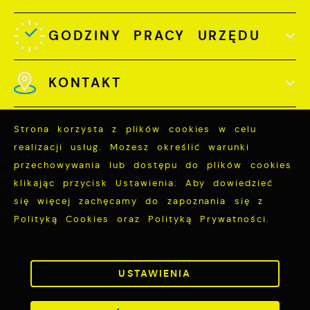
GODZINY PRACY URZĘDU
KONTAKT
Strona korzysta z plików cookies w celu
realizacji usług. Możesz określić warunki
przechowywania lub dostępu do plików cookies
Odwiedzin: 3739542
klikając przycisk Ustawienia. Aby dowiedzieć
Online: 209
się więcej zachęcamy do zapoznania się z
Polityką Cookies oraz Polityką Prywatności.
ZAPISZ WYBRANE
Copyright by miastopuck.pl
USTAWIENIA
ZEZWÓL NA WSZYSTKIE
Powered by
2ClickPortal®
- Portale nowej generacji