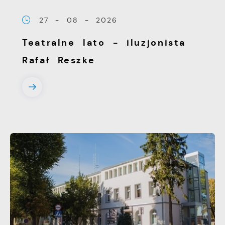
witryny internetowej. Treści promocyjne
27 - 08 - 2026
mogą pojawić się na stronach podmiotów
trzecich lub firm będących naszymi
Teatralne lato - iluzjonista
partnerami oraz innych dostawców usług.
Rafał Reszke
Firmy te działają w charakterze
pośredników prezentujących nasze treści w
postaci wiadomości, ofert, komunikatów
mediów społecznościowych.