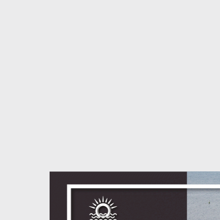
S
c
m