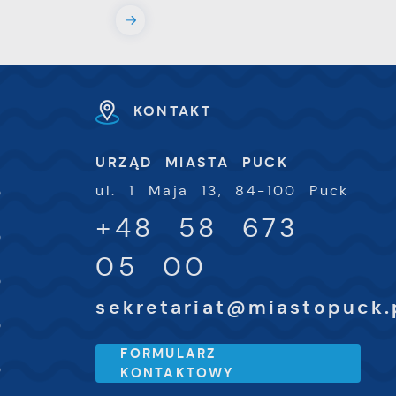
ki
KONTAKT
h
U
URZĄD MIASTA PUCK
-
ul. 1 Maja 13, 84-100 Puck
0
+48 58 673
-
0
05 00
-
0
sekretariat@miastopuck.
-
0
FORMULARZ
-
0
KONTAKTOWY