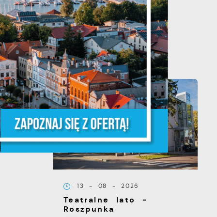
20 - 08 - 2026
Teatralne lato -
Zdrowo i kolorowo
z,
ĘPNY
z
13 - 08 - 2026
Teatralne lato -
Roszpunka