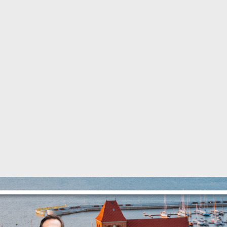
Ustawienia
zanujemy Twoją prywatność. Możesz zmienić ustawienia
ookies lub zaakceptować je wszystkie. W dowolnym
omencie możesz dokonać zmiany swoich ustawień.