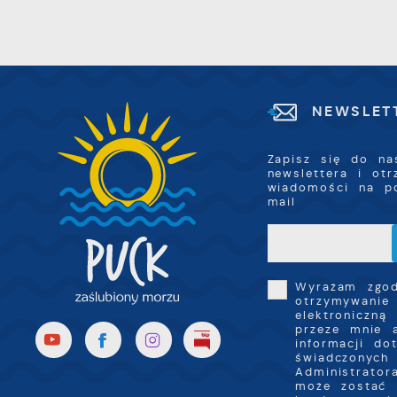
c
D
i
R
u
D
f
n
c
p
NEWSLET
P
W
k
T
Zapisz się do na
i
newslettera i ot
s
wiadomości na p
p
mail
w
p
s
Wyrażam zgo
otrzymywanie
elektroniczną
przeze mnie 
informacji do
świadczonych 
Administrator
może zostać 