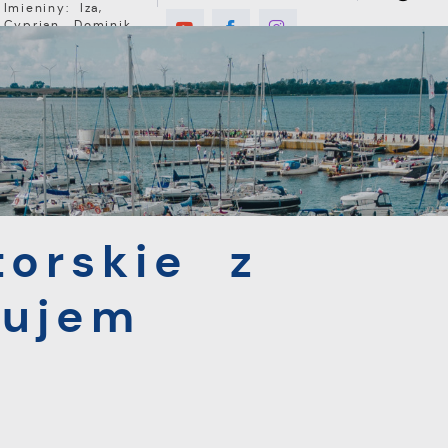
Imieniny: Iza,
Cyprian, Dominik
5°C
E
MIESZKANIEC
TURYSTYKA
INWEST
e z Danielem Kocujem
torskie z
cujem