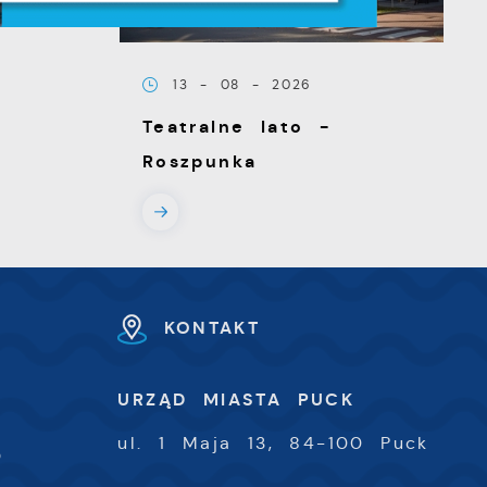
13 - 08 - 2026
Teatralne lato -
z
Roszpunka
KONTAKT
U
URZĄD MIASTA PUCK
ki
-
ul. 1 Maja 13, 84-100 Puck
0
h