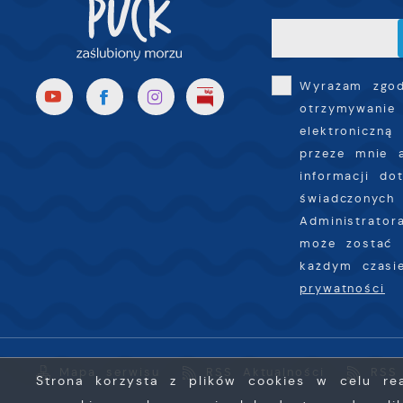
k
T
i
s
Wyrażam zgo
p
otrzymywanie
w
elektroniczną
p
s
przeze mnie 
informacji do
świadczonych 
Administrator
może zostać 
każdym czas
prywatności
Mapa serwisu
RSS Aktualności
RSS 
Strona korzysta z plików cookies w celu real