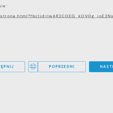
ie:
86/strona.html?fbclid=IwAR2C0EG_kOV0g_ioE2N
ĘPNIJ
POPRZEDNI
NAST