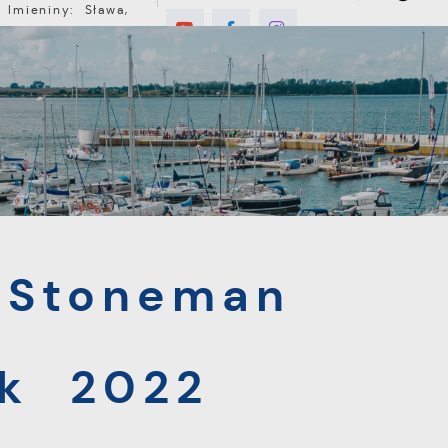
Imieniny: Sława,
Jakub, Stefan
6°C
E
MIESZKANIEC
TURYSTYKA
INWEST
eman Triathlon Puck 2022
 Stoneman
ck 2022