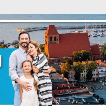
Ustawienia
zanujemy Twoją prywatność. Możesz zmienić ustawienia
ookies lub zaakceptować je wszystkie. W dowolnym
omencie możesz dokonać zmiany swoich ustawień.
iezbędne
iezbędne pliki cookies służą do prawidłowego
unkcjonowania strony internetowej i umożliwiają Ci
omfortowe korzystanie z oferowanych przez nas usług.
liki cookies odpowiadają na podejmowane przez Ciebie
ięcej
ziałania w celu m.in. dostosowania Twoich ustawień
referencji prywatności, logowania czy wypełniania
ormularzy. Dzięki plikom cookies strona, z której korzystas
unkcjonalne i personalizacyjne
oże działać bez zakłóceń.
ZAPISZ WYBRANE