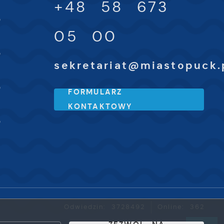
+48 58 673
-
0
05 00
-
0
sekretariat@miastopuck.
-
0
FORMULARZ
KONTAKTOWY
-
0
Odwiedzin: 3728492
Online: 362