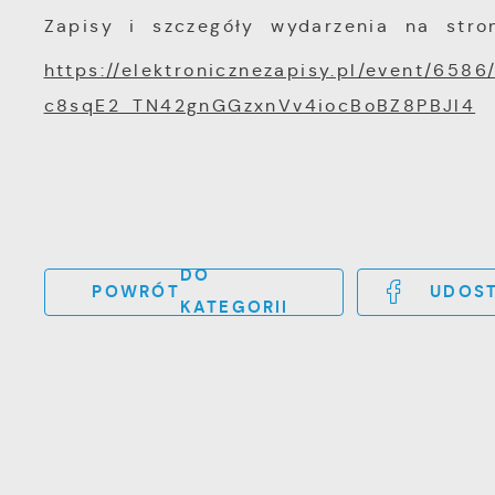
Zapisy i szczegóły wydarzenia na stron
https://elektronicznezapisy.pl/event/65
c8sqE2_TN42gnGGzxnVv4iocBoBZ8PBJl4
DO
POWRÓT
UDOST
KATEGORII