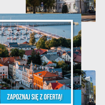
20 - 08 - 2026
Teatralne lato -
Zdrowo i kolorowo
z,