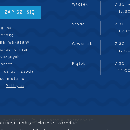
omunikatów na podstawie analizy Twoich upodobań oraz
Wtorek
7:30 
woich zwyczajów dotyczących przeglądanej witryny
15:3
nternetowej. Treści promocyjne mogą pojawić się na
tronach podmiotów trzecich lub firm będących naszymi
Środa
7:30 
dę na
artnerami oraz innych dostawców usług. Firmy te działają
15:3
 drogą
 charakterze pośredników prezentujących nasze treści w
 na wskazany
ostaci wiadomości, ofert, komunikatów mediów
Czwartek
7:30 
połecznościowych.
adres e-mail
17:0
tyczących
Piątek
7:30 
przez
14:0
a usług. Zgoda
cofnięta w
ie.
Polityka
Inwestycje
Deklaracja dostępności
izacji usług. Możesz określić