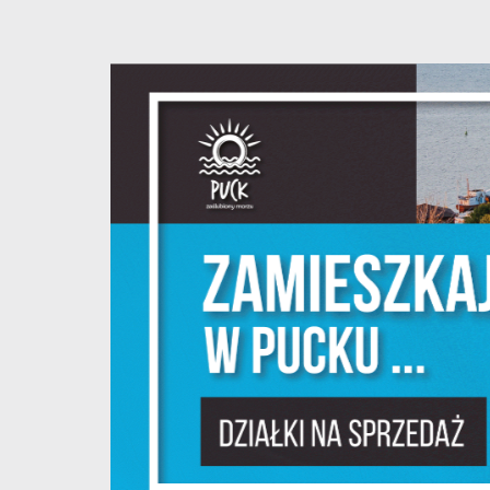
S
c
m
N
N
f
k
P
W
d
p
f
F
m