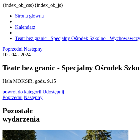
{index_ob_css}{index_ob_js}
Strona główna
Kalendarz
Teatr bez granic - Specjalny Ośrodek Szkolno - Wychowawcz
Poprzedni
Następny
10 - 04 - 2024
Teatr bez granic - Specjalny Ośrodek Sz
Hala MOKSiR, godz. 9.15
powrót
do kategorii
Udostępnij
Poprzedni
Następny
Pozostałe
wydarzenia