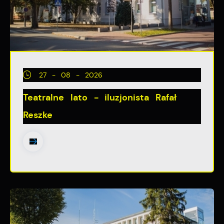
pośredników prezentujących nasze treści w postaci
wiadomości, ofert, komunikatów mediów
społecznościowych.
27 - 08 - 2026
Teatralne lato - iluzjonista Rafał
Reszke