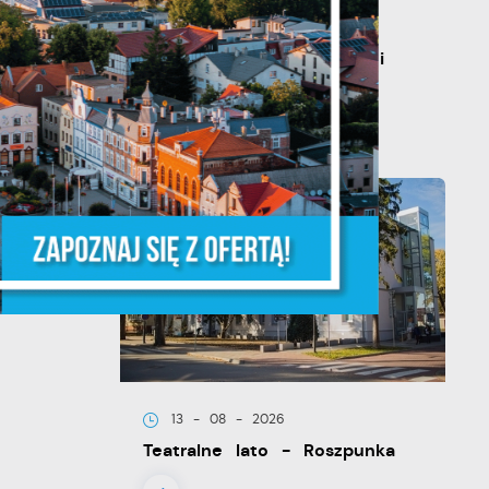
20 - 08 - 2026
Teatralne lato - Zdrowo i
kolorowo
że
ia
13 - 08 - 2026
Teatralne lato - Roszpunka
w.