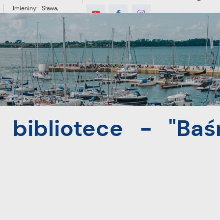
Imieniny: Sława,
Jakub, Stefan
E
MIESZKANIEC
TURYSTYKA
INWES
"Baśnie meksykańskie"
 bibliotece - "Baś