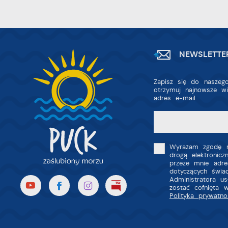
Z
R
z
D
fu
a
P
W
p
NEWSLETTE
p
s
i
p
Zapisz się do naszego
m
otrzymuj najnowsze w
adres e-mail
Wyrażam zgodę n
drogą elektronic
przeze mnie adre
dotyczących świa
Administratora u
zostać cofnięta 
Polityka prywatno