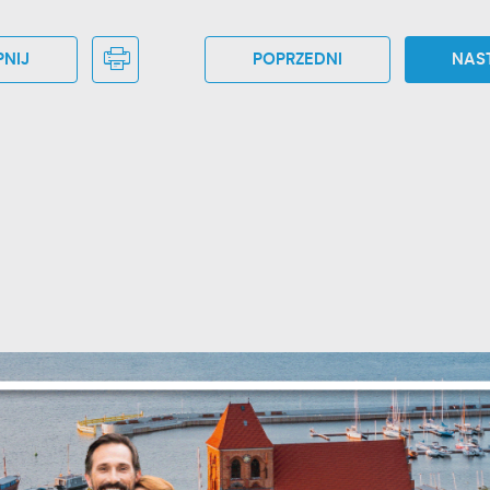
NIJ
POPRZEDNI
NAS
stawienia
zanujemy Twoją prywatność. Możesz zmienić ustawienia cookies lub
aakceptować je wszystkie. W dowolnym momencie możesz dokonać zmian
woich ustawień.