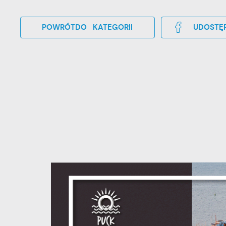
POWRÓT
DO KATEGORII
UDOSTĘP
U
S
z
s