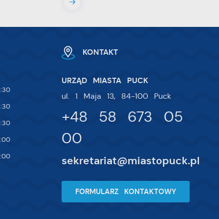
ie
 i
na
KONTAKT
URZĄD MIASTA PUCK
:30
ul. 1 Maja 13, 84-100 Puck
:30
+48 58 673 05
:30
00
:00
:00
sekretariat@miastopuck.pl
FORMULARZ KONTAKTOWY