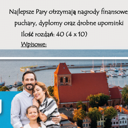
stawienia
zanujemy Twoją prywatność. Możesz zmienić ustawienia cookies lub
aakceptować je wszystkie. W dowolnym momencie możesz dokonać zmian
woich ustawień.
iezbędne
iezbędne pliki cookies służą do prawidłowego funkcjonowania strony
nternetowej i umożliwiają Ci komfortowe korzystanie z oferowanych przez
s usług.