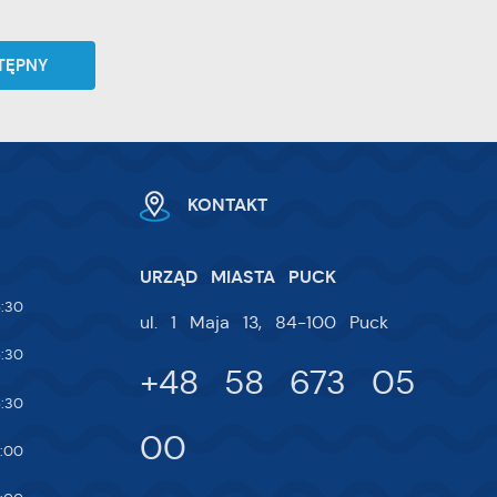
 i
TĘPNY
na
KONTAKT
URZĄD MIASTA PUCK
:30
ul. 1 Maja 13, 84-100 Puck
:30
+48 58 673 05
:30
00
:00