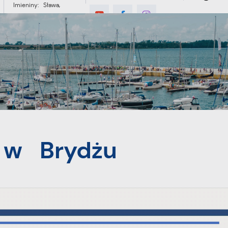
Imieniny: Sława,
Jakub, Stefan
°C
E
MIESZKANIEC
TURYSTYKA
INWES
 w Brydżu