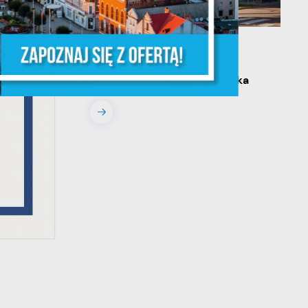
że
13 - 08 - 2026
Teatralne lato - Roszpunka
ia
w.
ie