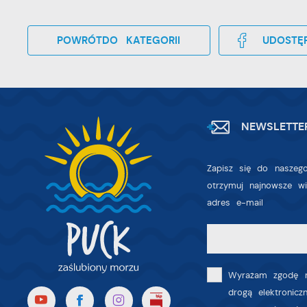
D
z
a
fu
POWRÓT
DO KATEGORII
UDOSTĘP
P
W
p
p
s
i
p
NEWSLETTE
m
Zapisz się do naszego
otrzymuj najnowsze w
adres e-mail
Wyrażam zgodę n
drogą elektronic