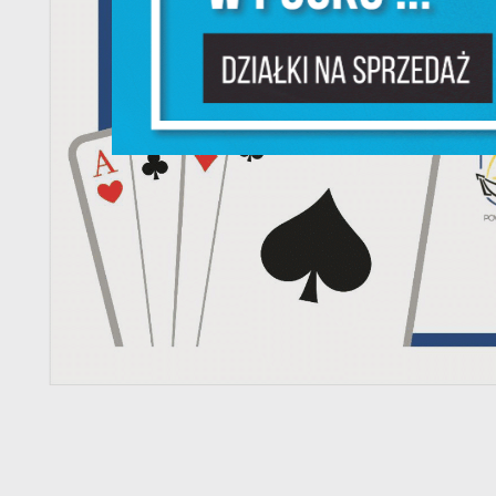
P
W
m
w
dz
F
T
w
f
D
W
z
i
p
A
na
A
T
C
W
w
o
s
R
Z