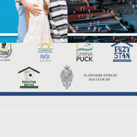
liki cookies odpowiadają na podejmowane przez Ciebie działania w celu
ięcej
.in. dostosowania Twoich ustawień preferencji prywatności, logowania czy
ypełniania formularzy. Dzięki plikom cookies strona, z której korzystasz, mo
iałać bez zakłóceń.
unkcjonalne i personalizacyjne
ZAPISZ WYBRANE
ego typu pliki cookies umożliwiają stronie internetowej zapamiętanie
prowadzonych przez Ciebie ustawień oraz personalizację określonych
ZEZWÓL NA WSZYSTKIE
unkcjonalności czy prezentowanych treści.
zięki tym plikom cookies możemy zapewnić Ci większy komfort korzystan
ięcej
 funkcjonalności naszej strony poprzez dopasowanie jej do Twoich
ndywidualnych preferencji. Wyrażenie zgody na funkcjonalne i
ersonalizacyjne pliki cookies gwarantuje dostępność większej ilości funkcji
nalityczne
 stronie.
nalityczne pliki cookies pomagają nam rozwijać się i dostosowywać do
woich potrzeb.
ookies analityczne pozwalają na uzyskanie informacji w zakresie
ięcej
ykorzystywania witryny internetowej, miejsca oraz częstotliwości, z jaką
dwiedzane są nasze serwisy www. Dane pozwalają nam na ocenę naszych
erwisów internetowych pod względem ich popularności wśród użytkownikó
eklamowe
gromadzone informacje są przetwarzane w formie zanonimizowanej. Wyrażen