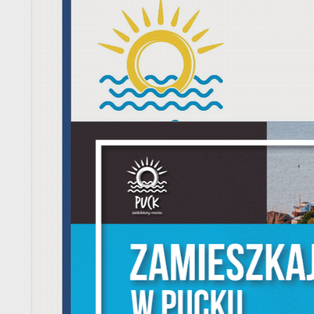
U
S
z
s
N
N
i
na