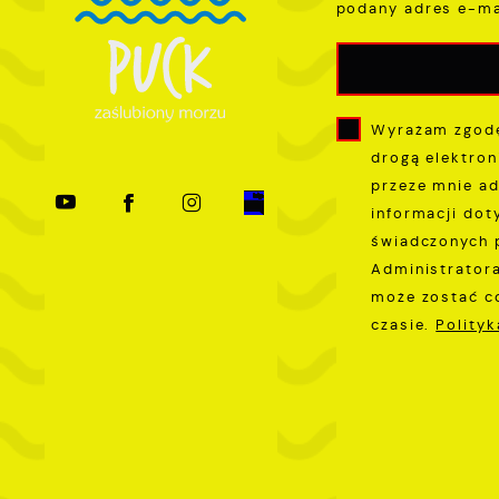
c
podany adres e-ma
p
w
D
i
i
z
w
Wyrażam zgodę
P
drogą elektron
W
k
przeze mnie ad
z
informacji dot
p
świadczonych 
l
Administratora
u
może zostać c
p
czasie.
Polity
k