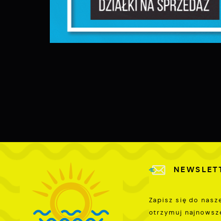
P
W
w
p
c
F
T
z
p
t
D
W
k
j
f
A
d
A
NEWSLET
d
Zapisz się do nasz
C
W
w
otrzymuj najnowsz