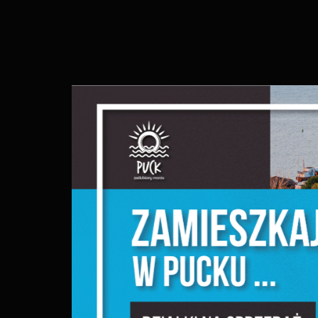
S
l
d
N
N
s
o