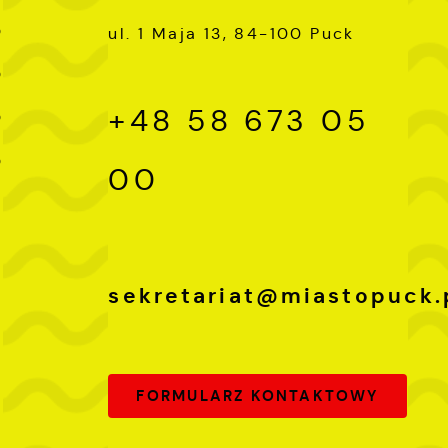
0
ul. 1 Maja 13, 84-100 Puck
e
e
0
+48 58 673 05
0
h
0
00
i
sekretariat@miastopuck.
FORMULARZ KONTAKTOWY