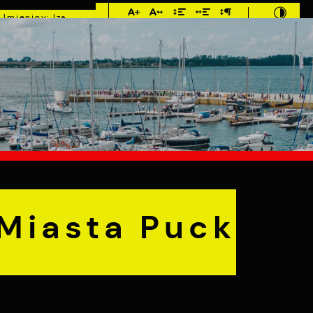
Imieniny: Iza,
Cyprian, Dominik
E
MIESZKANIEC
TURYSTYKA
INWEST
 Puck
 Miasta Puck