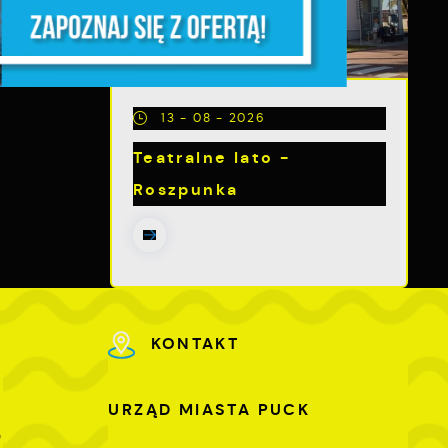
a
m
13 - 08 - 2026
Teatralne lato -
Roszpunka
e
KONTAKT
URZĄD MIASTA PUCK
e
0