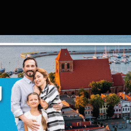
Ustawienia
zanujemy Twoją prywatność. Możesz zmienić ustawienia cookie
ub zaakceptować je wszystkie. W dowolnym momencie możesz
okonać zmiany swoich ustawień.
iezbędne
iezbędne pliki cookies służą do prawidłowego funkcjonowania
trony internetowej i umożliwiają Ci komfortowe korzystanie z
ferowanych przez nas usług.