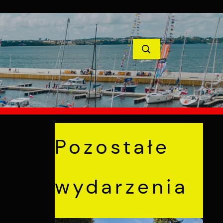
YCJE
PROJEKTY UNIJNE
KONTAKT
POPRZEDNI
NASTĘPNY
Pozostałe
wydarzenia