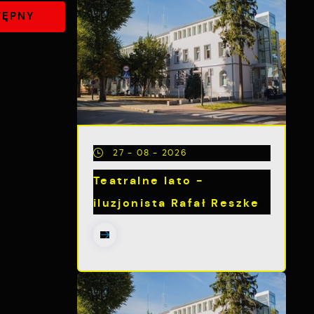
TĘPNY
27 - 08 - 2026
Teatralne lato -
iluzjonista Rafał Reszke