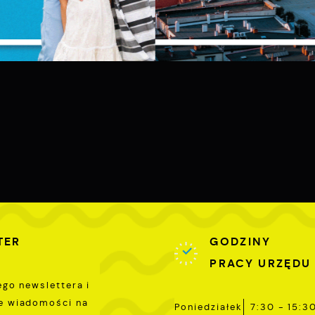
liki cookies odpowiadają na podejmowane przez Ciebie działani
ięcej
 celu m.in. dostosowania Twoich ustawień preferencji
ZAPISZ WYBRANE
rywatności, logowania czy wypełniania formularzy. Dzięki pliko
ookies strona, z której korzystasz, może działać bez zakłóceń.
unkcjonalne i personalizacyjne
ZEZWÓL NA WSZYSTKIE
ego typu pliki cookies umożliwiają stronie internetowej
apamiętanie wprowadzonych przez Ciebie ustawień oraz
ersonalizację określonych funkcjonalności czy prezentowanych
reści.
zięki tym plikom cookies możemy zapewnić Ci większy komfort
ięcej
orzystania z funkcjonalności naszej strony poprzez dopasowani
ej do Twoich indywidualnych preferencji. Wyrażenie zgody na
unkcjonalne i personalizacyjne pliki cookies gwarantuje
nalityczne
ostępność większej ilości funkcji na stronie.
nalityczne pliki cookies pomagają nam rozwijać się i
TER
GODZINY
ostosowywać do Twoich potrzeb.
PRACY URZĘDU
ego newslettera i
ookies analityczne pozwalają na uzyskanie informacji w zakresi
ięcej
ykorzystywania witryny internetowej, miejsca oraz
e wiadomości na
Poniedziałek
7:30 - 15:3