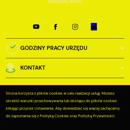
GODZINY PRACY URZĘDU
KONTAKT
Strona korzysta z plików cookies w celu realizacji usług. Możesz
określić warunki przechowywania lub dostępu do plików cookies
Odwiedzin: 3760175
klikając przycisk Ustawienia. Aby dowiedzieć się więcej zachęcamy
do zapoznania się z Polityką Cookies oraz Polityką Prywatności.
Online: 384
ZAPISZ WYBRANE