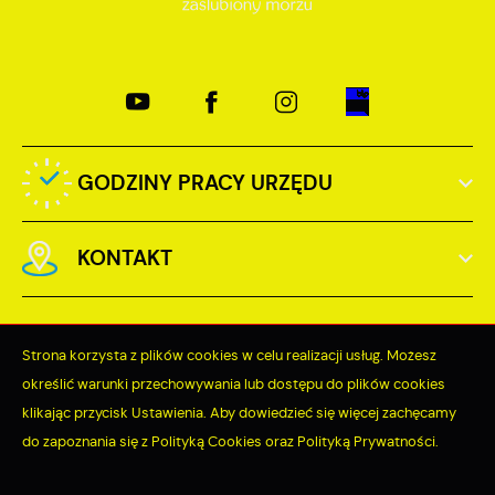
GODZINY PRACY URZĘDU
KONTAKT
Strona korzysta z plików cookies w celu realizacji usług. Możesz
określić warunki przechowywania lub dostępu do plików cookies
Odwiedzin: 3731823
klikając przycisk Ustawienia. Aby dowiedzieć się więcej zachęcamy
do zapoznania się z Polityką Cookies oraz Polityką Prywatności.
Online: 400
ZAPISZ WYBRANE