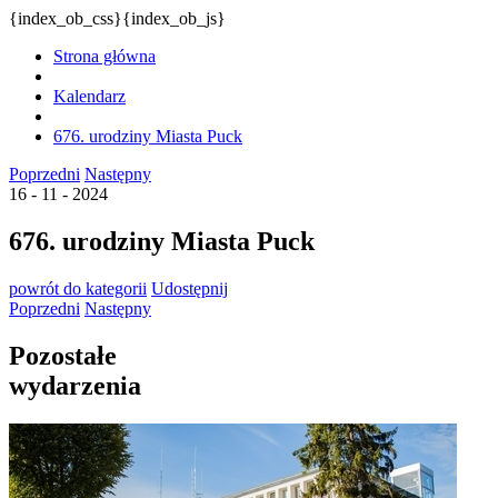
{index_ob_css}{index_ob_js}
Strona główna
Kalendarz
676. urodziny Miasta Puck
Poprzedni
Następny
16 - 11 - 2024
676. urodziny Miasta Puck
powrót
do kategorii
Udostępnij
Poprzedni
Następny
Pozostałe
wydarzenia