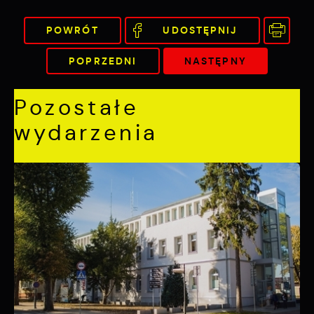
POWRÓT
UDOSTĘPNIJ
POPRZEDNI
NASTĘPNY
Pozostałe
wydarzenia