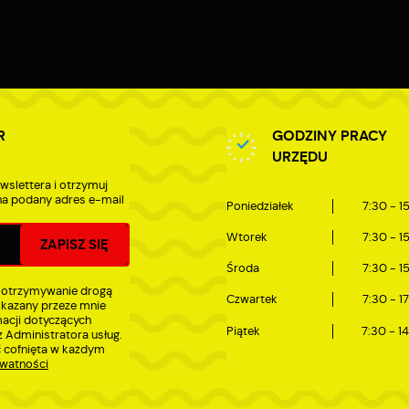
ostępność wszystkich funkcjonalności.
zięki reklamowym plikom cookies prezentujemy Ci najciekawsze informacje i
ktualności na stronach naszych partnerów.
romocyjne pliki cookies służą do prezentowania Ci naszych komunikatów na
ięcej
odstawie analizy Twoich upodobań oraz Twoich zwyczajów dotyczących przeglądan
itryny internetowej. Treści promocyjne mogą pojawić się na stronach podmiotów
rzecich lub firm będących naszymi partnerami oraz innych dostawców usług. Firmy
e działają w charakterze pośredników prezentujących nasze treści w postaci
R
GODZINY PRACY
iadomości, ofert, komunikatów mediów społecznościowych.
URZĘDU
wslettera i otrzymuj
a podany adres e-mail
Poniedziałek
7:30 - 1
Wtorek
7:30 - 1
Środa
7:30 - 1
 otrzymywanie drogą
Czwartek
7:30 - 1
skazany przeze mnie
macji dotyczących
Piątek
7:30 - 1
 Administratora usług.
 cofnięta w każdym
ywatności