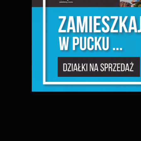
N
N
u
P
W
d
f
F
T
w
f
D
W
f
p
g
A
A
p
C
W
w
w
i
f
R