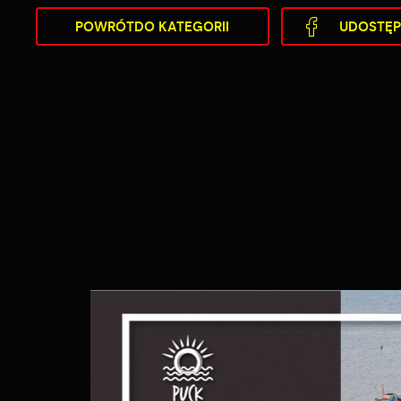
POWRÓT
DO KATEGORII
UDOSTĘP
S
j