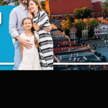
iezbędne
iezbędne pliki cookies służą do prawidłowego funkcjonowania strony internetowej 
możliwiają Ci komfortowe korzystanie z oferowanych przez nas usług.
liki cookies odpowiadają na podejmowane przez Ciebie działania w celu m.in.
ięcej
ostosowania Twoich ustawień preferencji prywatności, logowania czy wypełniania
ormularzy. Dzięki plikom cookies strona, z której korzystasz, może działać bez zakłóce
unkcjonalne i personalizacyjne
ego typu pliki cookies umożliwiają stronie internetowej zapamiętanie
prowadzonych przez Ciebie ustawień oraz personalizację określonych
unkcjonalności czy prezentowanych treści.
zięki tym plikom cookies możemy zapewnić Ci większy komfort korzystania z
ięcej
unkcjonalności naszej strony poprzez dopasowanie jej do Twoich indywidualnych
ZAPISZ WYBRANE
referencji. Wyrażenie zgody na funkcjonalne i personalizacyjne pliki cookies
warantuje dostępność większej ilości funkcji na stronie.
nalityczne
ZEZWÓL NA WSZYSTKIE
nalityczne pliki cookies pomagają nam rozwijać się i dostosowywać do Twoich
otrzeb.
ookies analityczne pozwalają na uzyskanie informacji w zakresie wykorzystywania
ięcej
itryny internetowej, miejsca oraz częstotliwości, z jaką odwiedzane są nasze serwis
ww. Dane pozwalają nam na ocenę naszych serwisów internetowych pod względe
ch popularności wśród użytkowników. Zgromadzone informacje są przetwarzane w
ormie zanonimizowanej. Wyrażenie zgody na analityczne pliki cookies gwarantuje
eklamowe