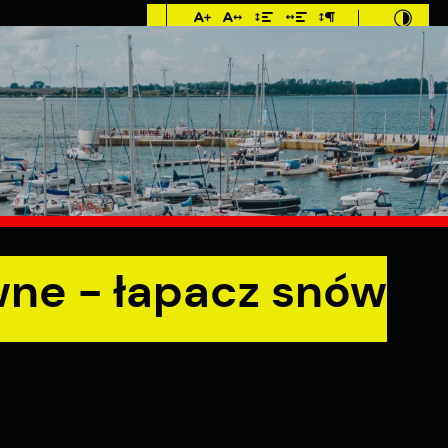
Imieniny: Klara, Roman,
Romuald
6°C
MIESZKANIEC
TURYSTYKA
INWES
wne - łapacz snów