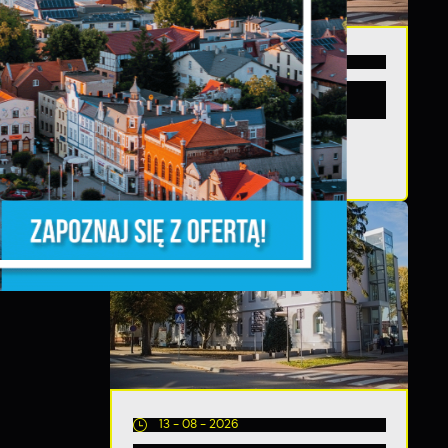
i
20 - 08 - 2026
Teatralne lato - Zdrowo i
kolorowo
ń.
y
m
13 - 08 - 2026