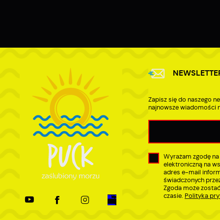
d
D
a
P
W
p
w
t
t
NEWSLETTE
w
Zapisz się do naszego ne
najnowsze wiadomości n
Wyrażam zgodę na
elektroniczną na w
adres e-mail infor
świadczonych przez
Zgoda może zostać
czasie.
Polityka pr