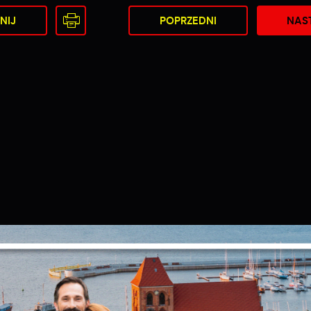
NIJ
POPRZEDNI
NAS
Ustawienia
zanujemy Twoją prywatność. Możesz zmienić ustawienia cookies lub zaakceptować
e wszystkie. W dowolnym momencie możesz dokonać zmiany swoich ustawień.