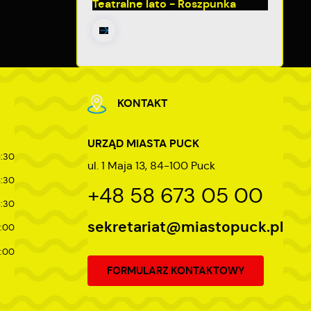
Teatralne lato - Roszpunka
ej
KONTAKT
URZĄD MIASTA PUCK
5:30
ul. 1 Maja 13, 84-100 Puck
5:30
+48 58 673 05 00
5:30
sekretariat@miastopuck.pl
7:00
4:00
FORMULARZ KONTAKTOWY