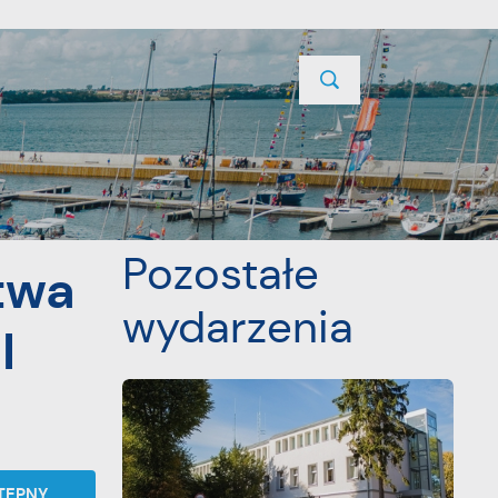
TYCJE
PROJEKTY UNIJNE
KONTAKT
POPRZEDNI
NASTĘPNY
Pozostałe
twa
wydarzenia
I
TĘPNY