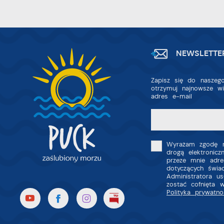
p
na
A
A
T
NEWSLETTE
C
W
w
o
Zapisz się do naszego
s
otrzymuj najnowsze w
Z
R
adres e-mail
z
D
fu
a
P
W
p
Wyrażam zgodę n
p
drogą elektronic
s
przeze mnie adre
i
dotyczących świa
p
Administratora u
m
zostać cofnięta 
Polityka prywatno