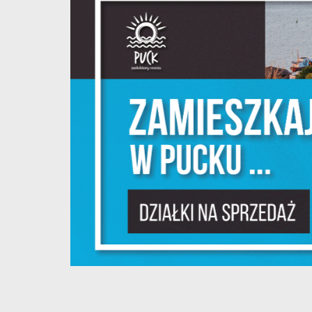
S
z
s
N
N
i
na
P
W
m
w
dz
F
T
w
f
D
W
z
i