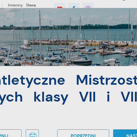
Imieniny: Sława,
Jakub, Stefan
°C
E
MIESZKANIEC
TURYSTYKA
INWES
zostwa Szkół Podstawowych klasy VII i VIII
tletyczne Mistrzos
ch klasy VII i VII
NIJ
POPRZEDNI
NAS