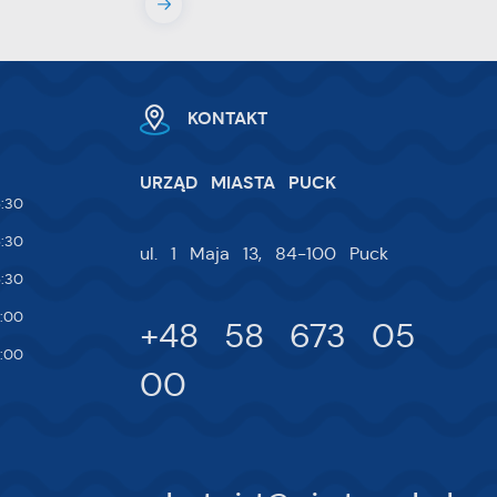
KONTAKT
URZĄD MIASTA PUCK
w.
ie
:30
 i
:30
ul. 1 Maja 13, 84-100 Puck
:30
na
:00
+48 58 673 05
:00
00