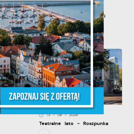
20 - 08 - 2026
y
Teatralne lato - Zdrowo i
kolorowo
że
13 - 08 - 2026
ia
Teatralne lato - Roszpunka