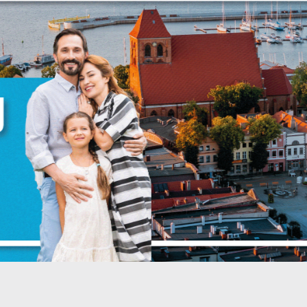
zanujemy Twoją prywatność. Możesz zmienić ustawienia cookies lub
aakceptować je wszystkie. W dowolnym momencie możesz dokonać zmian
woich ustawień.
iezbędne
iezbędne pliki cookies służą do prawidłowego funkcjonowania strony
nternetowej i umożliwiają Ci komfortowe korzystanie z oferowanych przez
s usług.
liki cookies odpowiadają na podejmowane przez Ciebie działania w celu
ięcej
.in. dostosowania Twoich ustawień preferencji prywatności, logowania czy
ypełniania formularzy. Dzięki plikom cookies strona, z której korzystasz, mo
iałać bez zakłóceń.
unkcjonalne i personalizacyjne
ego typu pliki cookies umożliwiają stronie internetowej zapamiętanie
prowadzonych przez Ciebie ustawień oraz personalizację określonych
ZAPISZ WYBRANE
unkcjonalności czy prezentowanych treści.
ZEZWÓL NA WSZYSTKIE
zięki tym plikom cookies możemy zapewnić Ci większy komfort korzystan
ięcej
 funkcjonalności naszej strony poprzez dopasowanie jej do Twoich
ndywidualnych preferencji. Wyrażenie zgody na funkcjonalne i