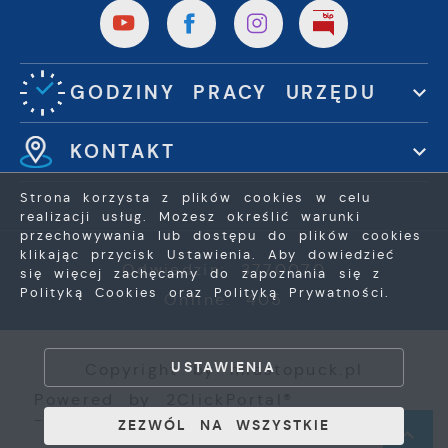
GODZINY PRACY URZĘDU
KONTAKT
Strona korzysta z plików cookies w celu
realizacji usług. Możesz określić warunki
przechowywania lub dostępu do plików cookies
klikając przycisk Ustawienia. Aby dowiedzieć
Odwiedzin: 3770070
się więcej zachęcamy do zapoznania się z
Polityką Cookies oraz Polityką Prywatności.
Online: 405
ZAPISZ WYBRANE
USTAWIENIA
Copyright by miastopuck.pl
ZEZWÓL NA WSZYSTKIE
Powered by
2ClickPortal®
- Portale nowej generacji
ZEZWÓL NA WSZYSTKIE