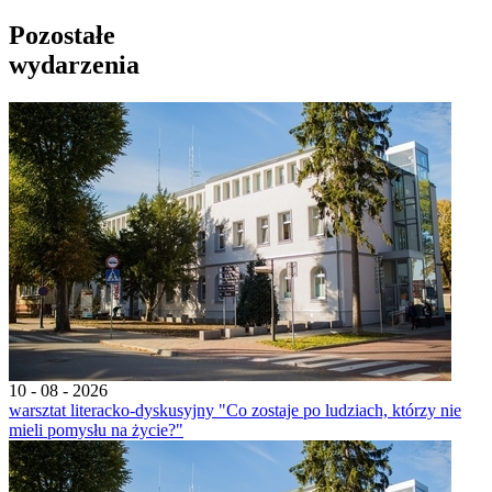
Pozostałe
wydarzenia
10 - 08 - 2026
warsztat literacko-dyskusyjny "Co zostaje po ludziach, którzy nie
mieli pomysłu na życie?"