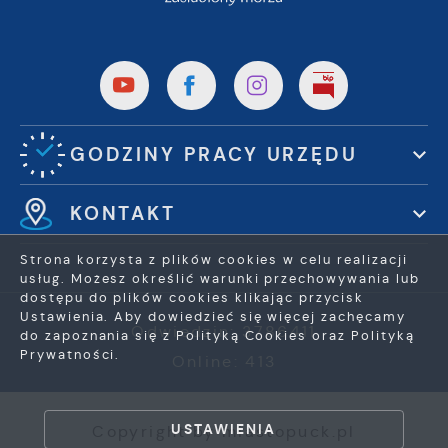
GODZINY PRACY URZĘDU
KONTAKT
Strona korzysta z plików cookies w celu realizacji
usług. Możesz określić warunki przechowywania lub
dostępu do plików cookies klikając przycisk
Ustawienia. Aby dowiedzieć się więcej zachęcamy
Odwiedzin: 3786411
do zapoznania się z Polityką Cookies oraz Polityką
Prywatności.
Online: 413
ZAPISZ WYBRANE
USTAWIENIA
Copyright by miastopuck.pl
ZEZWÓL NA WSZYSTKIE