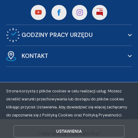
GODZINY PRACY URZĘDU
KONTAKT
Strona korzysta z plików cookies w celu realizacji usług. Możesz
Odwiedzin: 3771983
określić warunki przechowywania lub dostępu do plików cookies
klikając przycisk Ustawienia. Aby dowiedzieć się więcej zachęcamy
Online: 374
do zapoznania się z Polityką Cookies oraz Polityką Prywatności.
ZAPISZ WYBRANE
USTAWIENIA
Copyright by miastopuck.pl
ZEZWÓL NA WSZYSTKIE