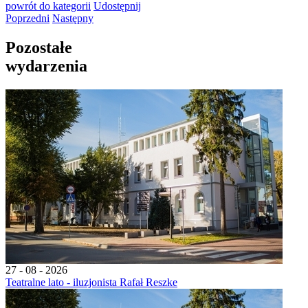
powrót
do kategorii
Udostępnij
Poprzedni
Następny
Pozostałe
wydarzenia
27 - 08 - 2026
Teatralne lato - iluzjonista Rafał Reszke