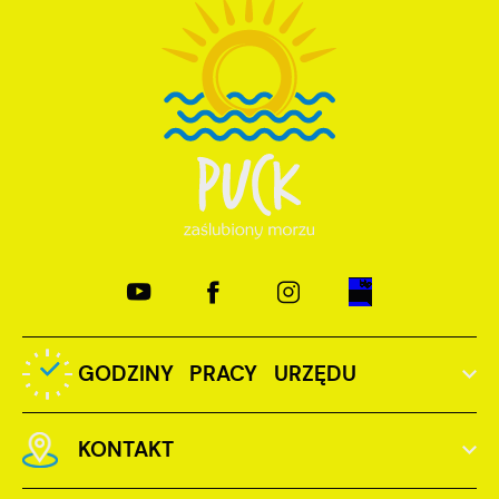
GODZINY PRACY URZĘDU
KONTAKT