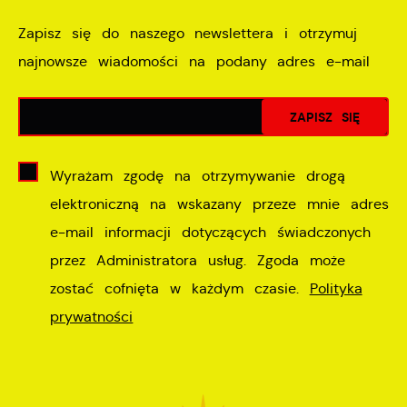
Zapisz się do naszego newslettera i otrzymuj
najnowsze wiadomości na podany adres e-mail
Wyrażam zgodę na otrzymywanie drogą
elektroniczną na wskazany przeze mnie adres
e-mail informacji dotyczących świadczonych
przez Administratora usług. Zgoda może
zostać cofnięta w każdym czasie.
Polityka
prywatności