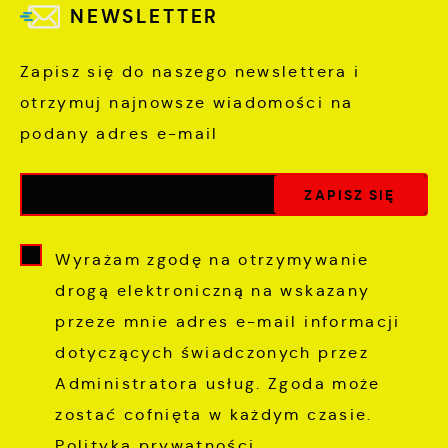
NEWSLETTER
Zapisz się do naszego newslettera i
otrzymuj najnowsze wiadomości na
podany adres e-mail
Wyrażam zgodę na otrzymywanie
drogą elektroniczną na wskazany
przeze mnie adres e-mail informacji
dotyczących świadczonych przez
Administratora usług. Zgoda może
zostać cofnięta w każdym czasie.
Polityka prywatności