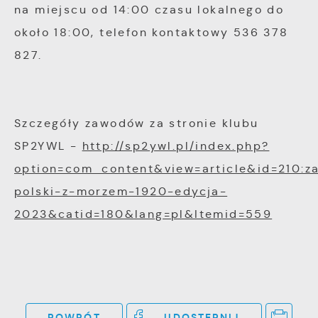
na miejscu od 14:00 czasu lokalnego do
około 18:00, telefon kontaktowy 536 378
827.
Szczegóły zawodów za stronie klubu
SP2YWL -
http://sp2ywl.pl/index.php?
option=com_content&view=article&id=210:
polski-z-morzem-1920-edycja-
2023&catid=180&lang=pl&Itemid=559
POWRÓT
UDOSTĘPNIJ