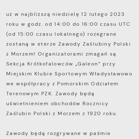
Cookies analityczne pozwalają na uzyskanie inform
Więcej
uż w najbliższą niedzielę 12 lutego 2023
wykorzystywania witryny internetowej, miejsca ora
roku w godz. od 14:00 do 16:00 czasu UTC
częstotliwości, z jaką odwiedzane są nasze serwi
(od 15:00 czasu lokalnego) rozegrane
Reklamowe
pozwalają nam na ocenę naszych serwisów intern
zostaną w eterze Zawody Zaślubiny Polski
względem ich popularności wśród użytkowników. 
Dzięki reklamowym plikom cookies prezentujemy C
informacje są przetwarzane w formie zanonimizowa
z Morzem! Organizatorami zmagań są
informacje i aktualności na stronach naszych part
Wyrażenie zgody na analityczne pliki cookies gwar
Sekcja Krótkofalowców „Galeon” przy
dostępność wszystkich funkcjonalności.
Promocyjne pliki cookies służą do prezentowania 
Miejskim Klubie Sportowym Władysławowo
Więcej
komunikatów na podstawie analizy Twoich upodob
we współpracy z Pomorskim Odziałem
zwyczajów dotyczących przeglądanej witryny inter
Terenowym PZK. Zawody będą
promocyjne mogą pojawić się na stronach podmio
uświetnieniem obchodów Rocznicy
lub firm będących naszymi partnerami oraz innyc
Zaślubin Polski z Morzem z 1920 roku.
usług. Firmy te działają w charakterze pośrednikó
prezentujących nasze treści w postaci wiadomości,
komunikatów mediów społecznościowych.
Zawody będą rozgrywane w paśmie