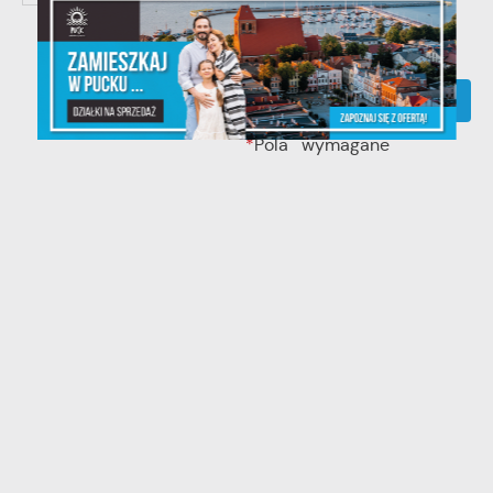
*
formularzu.
WYŚLIJ FORMULARZ
*
Pola wymagane