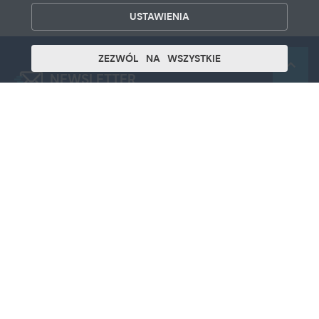
USTAWIENIA
ZEZWÓL NA WSZYSTKIE
ZEZWÓL NA WSZYSTKIE
NEWSLETTER
Zapisz się do naszego newslettera i otrzymuj
najnowsze wiadomości na podany adres e-mail
Wyrażam zgodę na otrzymywanie drogą
elektroniczną na wskazany przeze mnie adres
e-mail informacji dotyczących świadczonych
przez Administratora usług. Zgoda może
zostać cofnięta w każdym czasie.
Polityka