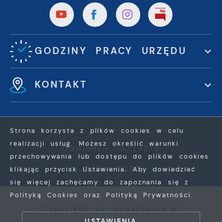
pośredników prezentujących nasze treści w
postaci wiadomości, ofert, komunikatów
mediów społecznościowych.
GODZINY PRACY URZĘDU
KONTAKT
Strona korzysta z plików cookies w celu
realizacji usług. Możesz określić warunki
Odwiedzin: 3723379
przechowywania lub dostępu do plików cookies
Online: 391
klikając przycisk Ustawienia. Aby dowiedzieć
się więcej zachęcamy do zapoznania się z
Polityką Cookies oraz Polityką Prywatności.
Copyright by miastopuck.pl
ZAPISZ WYBRANE
USTAWIENIA