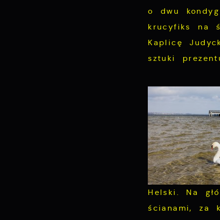
o dwu kondygn
krucyfiks na 
Kaplicę Judy
sztuki prezen
Helski. Na gł
ścianami, za 