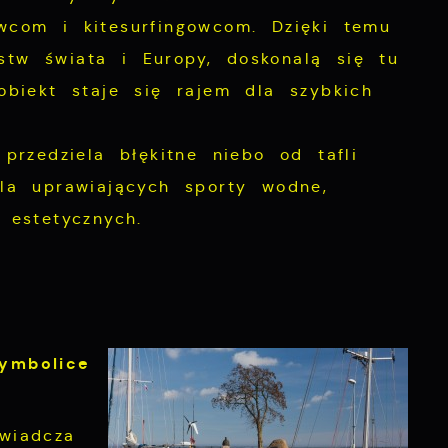
wcom i kitesurfingowcom. Dzięki temu
stw świata i Europy, doskonalą się tu
obiekt staje się rajem dla szybkich
przedziela błękitne niebo od tafli
dla uprawiających sporty wodne,
 estetycznych.
ch
symbolice
wiadcza