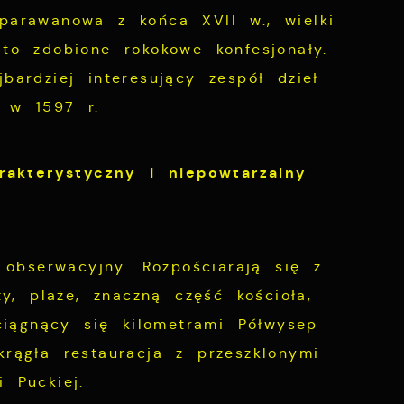
parawanowa z końca XVII w., wielki
to zdobione rokokowe konfesjonały.
jbardziej interesujący zespół dzieł
a w 1597 r.
rakterystyczny i niepowtarzalny
obserwacyjny. Rozpościarają się z
y, plaże, znaczną część kościoła,
ciągnący się kilometrami Półwysep
rągła restauracja z przeszklonymi
 Puckiej.