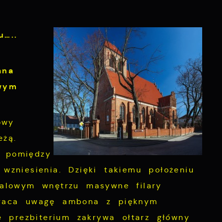
…..
ana
wym
owy
eżą.
i pomiędzy
wzniesienia. Dzięki takiemu położeniu
halowym wnętrzu masywne filary
zwraca uwagę ambona z pięknym
 prezbiterium zakrywa ołtarz główny