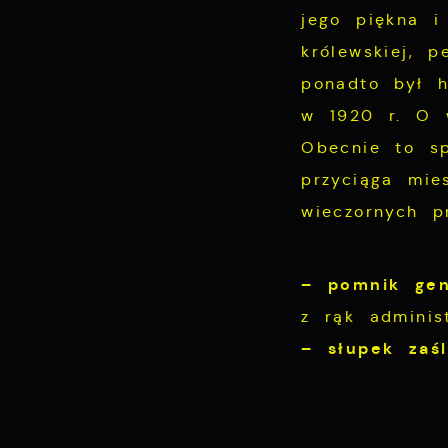
s
jego piękna i 
królewskiej, p
ponadto był h
w 1920 r. O w
Obecnie to sp
przyciąga mie
wieczornych p
– pomnik gen
z rąk adminis
– słupek zaś