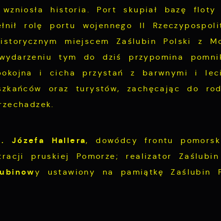
połecznościowych.
wzniosła historia. Port skupiał bazę floty
ełnił rolę portu wojennego II Rzeczypospolit
istorycznym miejscem Zaślubin Polski z M
ydarzeniu tym do dziś przypomina pomnik
okojna i cicha przystań z barwnymi i lec
szkańców oraz turystów, zachęcając do ro
rzechadzek.
. Józefa Hallera
, dowódcy frontu pomorsk
tracji pruskiej Pomorze; realizator Zaślubi
lubinow
y ustawiony na pamiątkę Zaślubin 