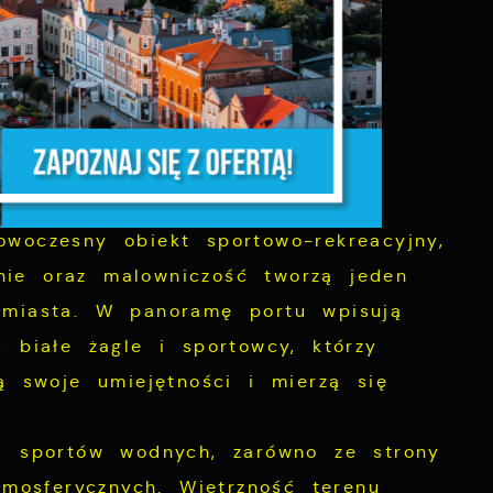
ocka z Wejherowa Rynek
nowoczesny
z,
owoczesny obiekt sportowo-rekreacyjny,
nie oraz malowniczość tworzą jeden
w miasta. W panoramę portu wpisują
, białe żagle i sportowcy, którzy
ą swoje umiejętności i mierzą się
z
a sportów wodnych, zarówno ze strony
mosferycznych. Wietrzność terenu