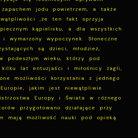
 zapachem jodu powietrzem, a także
wątpliwości ,że ten fakt sprzyja
piecznym kąpielisku, a dla wszystkich
y i wymarzony wypoczynek. Słoneczne
ystających są dzieci, młodzież,
 w podeszłym wieku, którzy pod
lku lat entuzjaści i miłośnicy żagli,
one możliwości korzystania z jednego
uropie, jakim jest niewątpliwie
istrzostwa Europy i Świata w różnego
torów przygotowano działające przy
ym mają możliwość nauki pod opieką