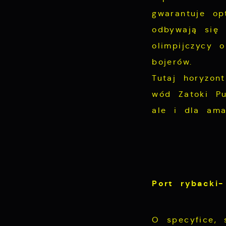
A
s
gwarantuje op
d
odbywają się 
C
W
olimpijczycy 
z
bojerów.
c
D
Tutaj horyzon
i
wód Zatoki Pu
D
u
n
f
ale i dla ama
p
p
f
P
W
k
T
i
Port rybacki
s
p
w
O specyfice, 
p