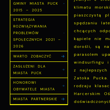
GMINY MIASTA PUCK
klimatu morsk
2015 – 2025
piaszczystą p
STRATEGIA
spędzaniu lat
ROZWIĄZYWANIA
chcących odpo
PROBLEMÓW
kąpiele nie m
SPOŁECZNYCH 2021 –
dorośli, są n
2026
parasolem upa
WARTO ZOBACZYĆ
windsurfingu 
ZASŁUŻENI DLA
z najlepszych
MIASTA PUCK
Zatoka Pucka.
HONOROWI
rodzaju klasa
OBYWATELE MIASTA
Harcerskim Oś
MIASTA PARTNERSKIE
doświadczonyc