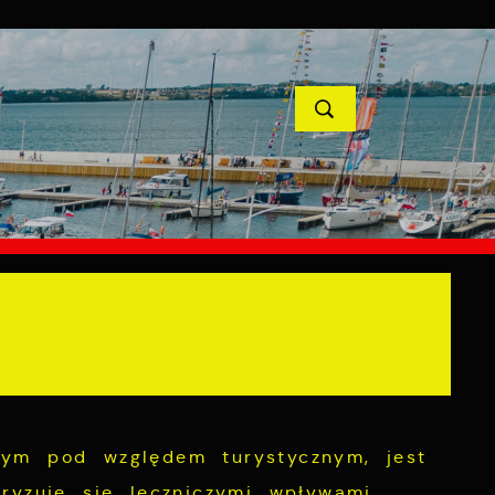
YCJE
PROJEKTY UNIJNE
KONTAKT
nym pod względem turystycznym, jest
ryzuje się leczniczymi wpływami