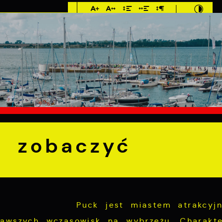
Imieniny: Sława,
Jakub, Stefan
°C
E
MIESZKANIEC
TURYSTYKA
INWEST
O mieście
Warto zobaczyć
o zobaczyć
Puck jest miastem atrakcyj
awszych wczasowisk na wybrzeżu. Charakte