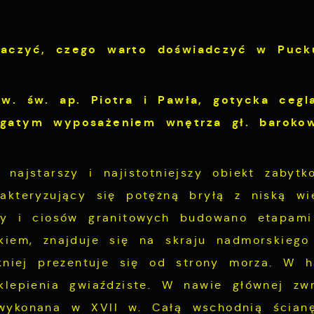
aczyć, czego warto doświadczyć w Pucku
.w. św. ap. Piotra i Pawła,
gotycka cegl
gatym wyposażeniem wnętrza gł. baroko
 najstarszy i najistotniejszy obiekt zabytk
akteryzujący się potężną bryłą z niską wi
ły i ciosów granitowych budowano etapam
kiem, znajduje się na skraju nadmorskiego 
ękniej prezentuje się od strony morza. W 
klepienia gwiaździste. W nawie głównej 
ykonana w XVII w. Całą wschodnią ścianę