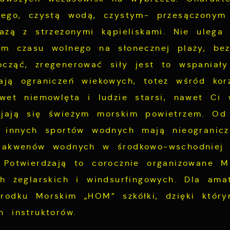
iego, czystą wodą, czystym- przesączonym
lażą z strzeżonymi kąpieliskami.
Nie ulega 
em czasu wolnego na słonecznej plaży, bez
cząć, zregenerować siły jest to wspaniał
ają ograniczeń wiekowych, toteż wśród korz
awet niemowlęta i ludzie starsi, nawet Ci
jają się świeżym morskim powietrzem. Od ki
i innych sportów wodnych mają nieogranicz
 akwenów wodnych w środkowo-wschodniej E
 Potwierdzają to corocznie organizowane M
ch żeglarskich i windsurfingowych. Dla ama
rodku Morskim „HOM” szkółki, dzięki któr
h instruktorów.