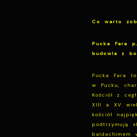
Co warto zob
Pucka Fara p
budowla z bo
Pucka Far
a to
w Pucku, char
Kościół z ceg
XIII a XV wie
kościół najpi
podtrzymują s
baldachimem w