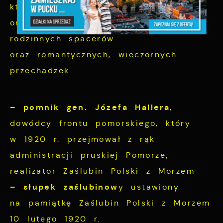
która wciąż przyciąga mieszkańców
oraz turystów, zachęcając do
rodzinnych spacerów
oraz romantycznych, wieczornych
przechadzek.
– pomnik gen. Józefa Hallera
,
dowódcy frontu pomorskiego, który
w 1920 r. przejmował z rąk
administracji pruskiej Pomorze;
realizator Zaślubin Polski z Morzem
– słupek zaślubinow
y ustawiony
na pamiątkę Zaślubin Polski z Morzem
10 lutego 1920 r.