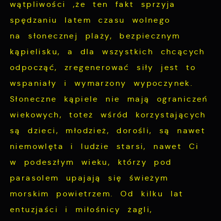
wątpliwości ,że ten fakt sprzyja
Dzięki tym plikom cookies możemy
Więcej
spędzaniu latem czasu wolnego
zapewnić Ci większy komfort korzystania z
funkcjonalności naszej strony poprzez
na słonecznej plaży, bezpiecznym
Analityczne
dopasowanie jej do Twoich indywidualnych
kąpielisku, a dla wszystkich chcących
preferencji. Wyrażenie zgody na
Analityczne pliki cookies pomagają nam
odpocząć, zregenerować siły jest to
funkcjonalne i personalizacyjne pliki
rozwijać się i dostosowywać do Twoich
wspaniały i wymarzony wypoczynek.
cookies gwarantuje dostępność większej
potrzeb.
Słoneczne kąpiele nie mają ograniczeń
ilości funkcji na stronie.
wiekowych, toteż wśród korzystających
Cookies analityczne pozwalają na uzyskanie
Więcej
są dzieci, młodzież, dorośli, są nawet
informacji w zakresie wykorzystywania
niemowlęta i ludzie starsi, nawet Ci
witryny internetowej, miejsca oraz
Reklamowe
częstotliwości, z jaką odwiedzane są nasze
w podeszłym wieku, którzy pod
serwisy www. Dane pozwalają nam na
Dzięki reklamowym plikom cookies
parasolem upajają się świeżym
ocenę naszych serwisów internetowych pod
prezentujemy Ci najciekawsze informacje i
morskim powietrzem. Od kilku lat
względem ich popularności wśród
aktualności na stronach naszych partnerów.
entuzjaści i miłośnicy żagli,
użytkowników. Zgromadzone informacje są