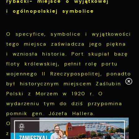
rybacki-
miejsce o wyjątkowej
i ogólnopolskiej symbolice
O specyfice, symbolice i wyjątkowości
tego miejsca zaświadcza jego piękna
i wzniosła historia. Port skupiał bazę
floty królewskiej, pełnił rolę portu
wojennego II Rzeczypospolitej, ponadto
był historycznym miejscem Zaślubin
Polski z Morzem w 1920 r. O
wydarzeniu tym do dziś przypomina
pomnik gen. Józefa Hallera.
Obecnie to spokojna i cicha przystań
z barwnymi i leciwymi łódeczkami,