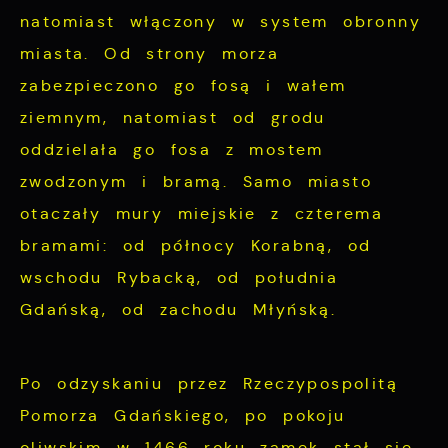
natomiast włączony w system obronny
miasta. Od strony morza
zabezpieczono go fosą i wałem
ziemnym, natomiast od grodu
oddzielała go fosa z mostem
zwodzonym i bramą. Samo miasto
otaczały mury miejskie z czterema
bramami: od północy Korabną, od
wschodu Rybacką, od południa
Gdańską, od zachodu Młyńską.
Po odzyskaniu przez Rzeczypospolitą
Pomorza Gdańskiego, po pokoju
oliwskim w 1466 roku zamek stał się