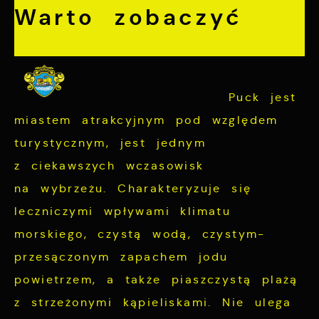
Niezbędne
Warto zobaczyć
Niezbędne pliki cookies służą do
prawidłowego funkcjonowania strony
internetowej i umożliwiają Ci komfortowe
korzystanie z oferowanych przez nas usług.
Puck jest
miastem atrakcyjnym pod względem
Pliki cookies odpowiadają na podejmowane
Więcej
turystycznym, jest jednym
przez Ciebie działania w celu m.in.
z ciekawszych wczasowisk
dostosowania Twoich ustawień preferencji
Funkcjonalne i personalizacyjne
prywatności, logowania czy wypełniania
na wybrzeżu. Charakteryzuje się
formularzy. Dzięki plikom cookies strona, z
leczniczymi wpływami klimatu
Tego typu pliki cookies umożliwiają stronie
której korzystasz, może działać bez
internetowej zapamiętanie wprowadzonych
morskiego, czystą wodą, czystym-
zakłóceń.
przez Ciebie ustawień oraz personalizację
przesączonym zapachem jodu
określonych funkcjonalności czy
powietrzem, a także piaszczystą plażą
prezentowanych treści.
z strzeżonymi kąpieliskami.
Nie ulega