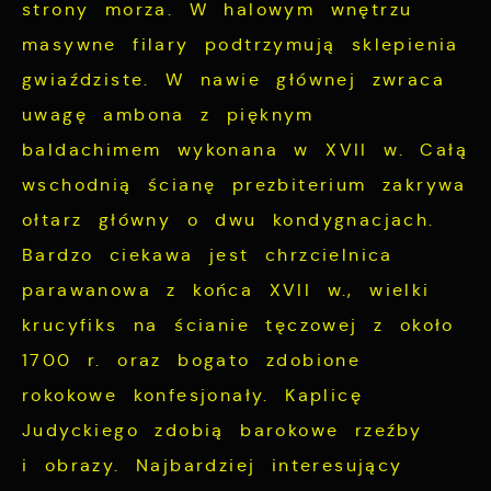
strony morza. W halowym wnętrzu
masywne filary podtrzymują sklepienia
gwiaździste. W nawie głównej zwraca
uwagę ambona z pięknym
baldachimem wykonana w XVII w. Całą
wschodnią ścianę prezbiterium zakrywa
ołtarz główny o dwu kondygnacjach.
Bardzo ciekawa jest chrzcielnica
parawanowa z końca XVII w., wielki
krucyfiks na ścianie tęczowej z około
1700 r
. oraz bogato zdobione
rokokowe konfesjonały. Kaplicę
Judyckiego zdobią barokowe
rzeź
by
i obrazy.
Najbardziej interesujący