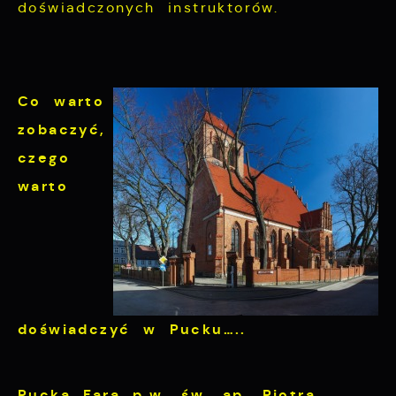
doświadczonych instruktorów.
Co warto
zobaczyć,
czego
warto
doświadczyć w Pucku…..
Pucka Fara p.w. św. ap. Piotra