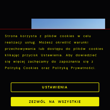
Strona korzysta z plików cookies w celu
realizacji usług. Możesz określić warunki
przechowywania lub dostępu do plików cookies
ZAPISZ WYBRANE
klikając przycisk Ustawienia. Aby dowiedzieć
się więcej zachęcamy do zapoznania się z
ZEZWÓL NA WSZYSTKIE
Polityką Cookies oraz Polityką Prywatności.
Nadmorska ścieżka rowerowa
od
Pucka przez Swarzewo,
Władysławowo, Jastarnię do Juraty –
USTAWIENIA
wzdłuż Zatoki Puckiej
ZEZWÓL NA WSZYSTKIE