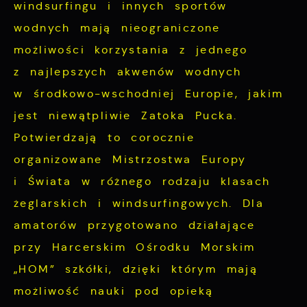
windsurfingu i innych sportów
przetwarzane w formie zanonimizowanej.
Promocyjne pliki cookies służą do
Więcej
wodnych mają nieograniczone
Wyrażenie zgody na analityczne pliki
prezentowania Ci naszych komunikatów na
cookies gwarantuje dostępność wszystkich
możliwości korzystania z jednego
podstawie analizy Twoich upodobań oraz
funkcjonalności.
Twoich zwyczajów dotyczących przeglądanej
z najlepszych akwenów wodnych
witryny internetowej. Treści promocyjne
w środkowo-wschodniej Europie, jakim
mogą pojawić się na stronach podmiotów
jest niewątpliwie Zatoka Pucka.
trzecich lub firm będących naszymi
Potwierdzają to corocznie
partnerami oraz innych dostawców usług.
organizowane Mistrzostwa Europy
Firmy te działają w charakterze
i Świata w różnego rodzaju klasach
pośredników prezentujących nasze treści w
postaci wiadomości, ofert, komunikatów
żeglarskich i windsurfingowych. Dla
mediów społecznościowych.
amatorów przygotowano działające
przy Harcerskim Ośrodku Morskim
„HOM” szkółki, dzięki którym mają
możliwość nauki pod opieką