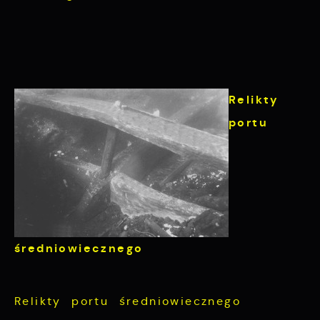
Relikty
portu
średniowiecznego
Relikty portu średniowiecznego