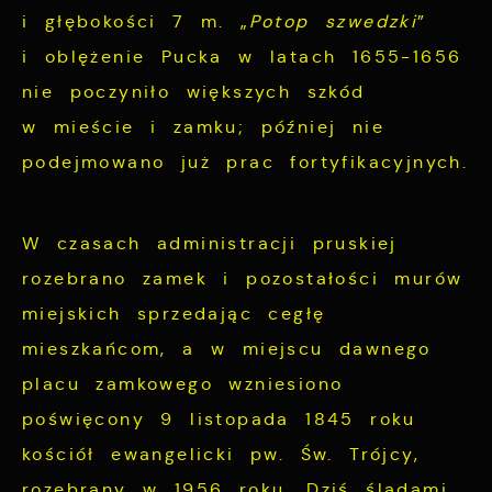
i głębokości 7 m. „
Potop szwedzki
”
i oblężenie Pucka w latach 1655-1656
nie poczyniło większych szkód
w mieście i zamku; później nie
podejmowano już prac fortyfikacyjnych.
W czasach administracji pruskiej
rozebrano zamek i pozostałości murów
miejskich sprzedając cegłę
mieszkańcom, a w miejscu dawnego
placu zamkowego wzniesiono
poświęcony 9 listopada 1845 roku
kościół ewangelicki pw. Św. Trójcy,
rozebrany w 1956 roku. Dziś śladami