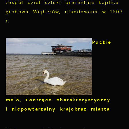
zespół dzieł sztuki prezentuje kaplica
grobowa Wejherów, ufundowana w 1597
r.
Puckie
molo,
tworzące charakterystyczny
i niepowtarzalny krajobraz miasta