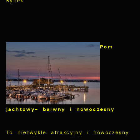
Rynek
Port
jachtowy-
barwny i nowoczesny
To niezwykle atrakcyjny i nowoczesny