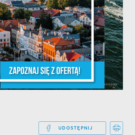
z,
z
UDOSTĘPNIJ