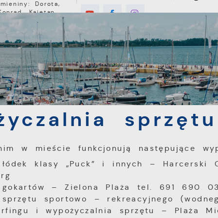
Imieniny: Dorota,
Konrad, Kajetan
°C
E
MIESZKANIEC
TURYSTYKA
INWEST
Turystyka
Aktywnie w Pucku
Wypożyczalnia sprz
yczalnia sprzęt
nim w mieście funkcjonują następujące wyp
 łódek klasy „Puck” i innych – Harcerski
rg
 gokartów – Zielona Plaża tel. 691 690 0
 sprzętu sportowo – rekreacyjnego (wodne
urfingu i wypożyczalnia sprzętu – Plaża M