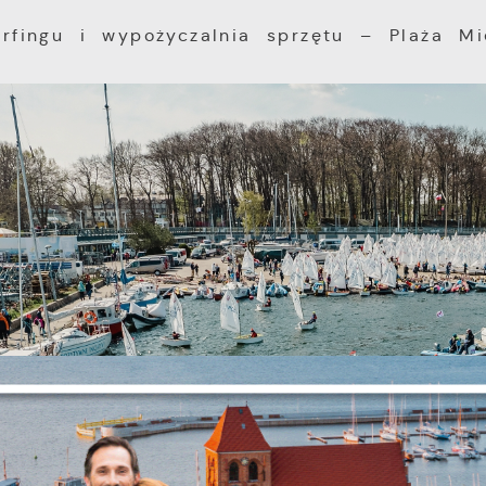
urfingu i wypożyczalnia sprzętu – Plaża M
Ustawienia
zanujemy Twoją prywatność. Możesz zmienić ustawienia
ookies lub zaakceptować je wszystkie. W dowolnym
omencie możesz dokonać zmiany swoich ustawień.