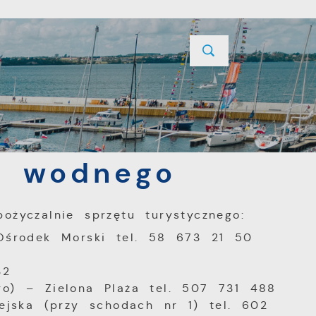
YCJE
PROJEKTY UNIJNE
KONTAKT
ętu wodnego
u wodnego
ożyczalnie sprzętu turystycznego:
 Ośrodek Morski tel. 58 673 21 50
32
go) – Zielona Plaża tel. 507 731 488
iejska (przy schodach nr 1) tel. 602