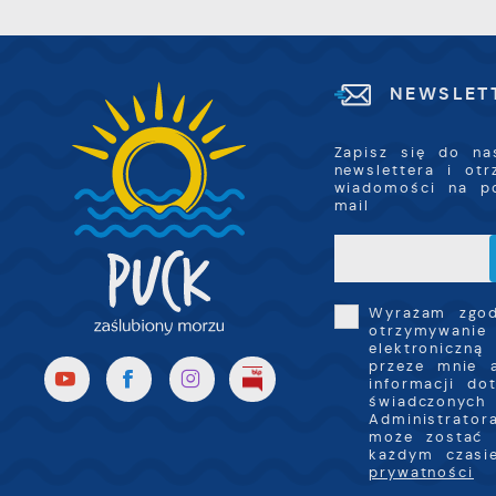
D
i
R
u
D
f
n
c
NEWSLET
p
P
W
k
Zapisz się do na
T
newslettera i ot
i
wiadomości na p
s
mail
p
w
p
s
Wyrażam zgo
otrzymywanie
elektroniczną
przeze mnie 
informacji do
świadczonych 
Administrator
może zostać 
każdym czas
prywatności