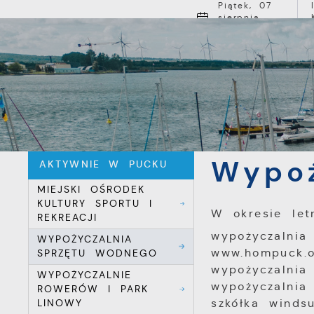
Przejdź do menu.
Przejdź do wyszukiwarki.
Przejdź do treści.
Przejdź do ustawień wielkości czcionki.
Włącz wersję kontrastową strony.
Piątek, 07
sierpnia
2026
17
Pochmurno
O MIEŚCI
Powróć
Aktywnie W
Strona główna
do:
Pucku
Wypoż
AKTYWNIE W PUCKU
MIEJSKI OŚRODEK
KULTURY SPORTU I
W okresie let
REKREACJI
wypożyczalnia
WYPOŻYCZALNIA
www.hompuck.o
SPRZĘTU WODNEGO
wypożyczalnia
WYPOŻYCZALNIE
wypożyczalnia
ROWERÓW I PARK
szkółka winds
LINOWY