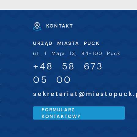
ki
KONTAKT
U
h
URZĄD MIASTA PUCK
-
ul. 1 Maja 13, 84-100 Puck
0
+48 58 673
-
0
05 00
-
0
sekretariat@miastopuck.
-
0
FORMULARZ
-
0
KONTAKTOWY