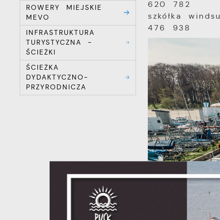
620 782
ROWERY MIEJSKIE
szkółka winds
MEVO
476 938
INFRASTRUKTURA
TURYSTYCZNA -
ŚCIEŻKI
ŚCIEŻKA
DYDAKTYCZNO-
PRZYRODNICZA
S
c
m