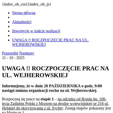
{index_ob_css}{index_ob_js}
Strona główna
Aktualności
Inwestycje w trakcie realizacji
UWAGA !! ROCZPOCZĘCIE PRAC NA UL.
WEJHEROWSKIEJ
Poprzedni
Następny
11 - 10 - 2025
UWAGA !! ROCZPOCZĘCIE PRAC NA
UL. WEJHEROWSKIEJ
Informujemy, że w dniu 20 PAŹDZIERNIKA o godz. 9:00
nastąpi zmiana organizacji ruchu na ul. Wejherowskiej.
Rozpoczną się prace na
etapie 1
–
na odcinku od Ronda im. 100-
lecia Zaślubin Polski z Morzem na drodze wojewódzkiej nr 216 ul.
Helskiej do skrzyżowania z ul. Sychty
. Zasięg etapów pokazany jest
na Mapie nr 1.