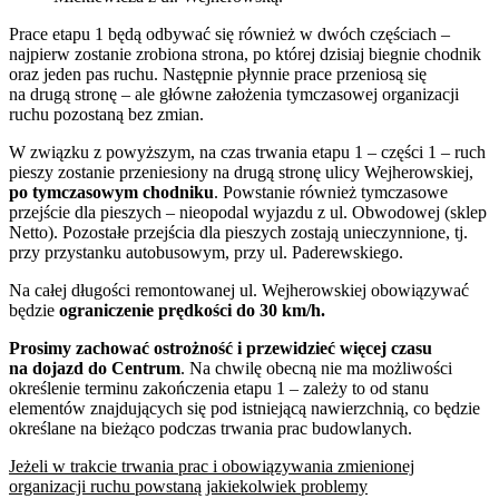
Prace etapu 1 będą odbywać się również w dwóch częściach –
najpierw zostanie zrobiona strona, po której dzisiaj biegnie chodnik
oraz jeden pas ruchu. Następnie płynnie prace przeniosą się
na drugą stronę – ale główne założenia tymczasowej organizacji
ruchu pozostaną bez zmian.
W związku z powyższym, na czas trwania etapu 1 – części 1 – ruch
pieszy zostanie przeniesiony na drugą stronę ulicy Wejherowskiej,
po tymczasowym chodniku
. Powstanie również tymczasowe
przejście dla pieszych – nieopodal wyjazdu z ul. Obwodowej (sklep
Netto). Pozostałe przejścia dla pieszych zostają unieczynnione, tj.
przy przystanku autobusowym, przy ul. Paderewskiego.
Na całej długości remontowanej ul. Wejherowskiej obowiązywać
będzie
ograniczenie prędkości do 30 km/h.
Prosimy zachować ostrożność i przewidzieć więcej czasu
na dojazd do Centrum
. Na chwilę obecną nie ma możliwości
określenie terminu zakończenia etapu 1 – zależy to od stanu
elementów znajdujących się pod istniejącą nawierzchnią, co będzie
określane na bieżąco podczas trwania prac budowlanych.
Jeżeli w trakcie trwania prac i obowiązywania zmienionej
organizacji ruchu powstaną jakiekolwiek problemy