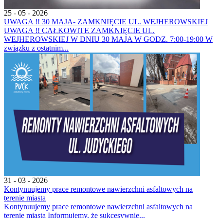
25 - 05 - 2026
UWAGA !! 30 MAJA- ZAMKNIĘCIE UL. WEJHEROWSKIEJ
UWAGA !! CAŁKOWITE ZAMKNIĘCIE UL.
WEJHEROWSKIEJ W DNIU 30 MAJA W GODZ. 7:00-19:00 W
związku z ostatnim...
31 - 03 - 2026
Kontynuujemy prace remontowe nawierzchni asfaltowych na
terenie miasta
Kontynuujemy prace remontowe nawierzchni asfaltowych na
terenie miasta Informujemy, że sukcesywnie...