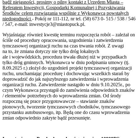
bądź niejasności, prosimy o pilny kontakt z Urzędem Miasta –
Referatem Inwestycji, Gospodarki Komunalnej i Pozyskiwania
Środków celem rozwiązania wspólnie z Wykonawcą powstałych
niedogodności
- Pokój nr 111-112, nr tel. (58) 673 0- 515 / 538 / 546
/ 547, e-mail: inwestycje3@miastopuck.pl.
Wyjaśniając również kwestię terminu rozpoczęcia robót – zależał on
ściśle od procedury opracowania, uzgodnienia i zatwierdzenia
tymczasowej organizacji ruchu na czas trwania robót. Z uwagi
na to, że zmiana dotyczy nie tylko dróg lokalnych
ale i wojewódzkich, procedura trwała dłużej niż w przypadkach
tylko dróg gminnych. Wykonawca w dniu podpisania umowy (tj.
8.09.2025 r.) złożył do uzgodnień projekt tymczasowej organizacji
ruchu, uruchamiając procedurę i dochowując wszelkich starań by
doprowadzić do jak najszybszego zatwierdzenia i wprowadzenia
organizacji ruchu. Zatwierdzenie nastąpiło w dniu 9.10.2025r., po
czym Wykonawca przystąpił do zamówienia odpowiednich znaków
/ elementów potrzebnych do wprowadzenia zmian. Od środy
rozpoczną się prace przygotowawcze – stawianie znaków
pionowych, tworzenie tymczasowych chodników, tymczasowego
przystanku autobusowego, itp. Będą one do czasu wprowadzenia
zmian odpowiednio zakryte bądź przesunięte.