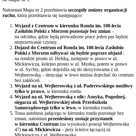
Natomiast Mapa nr 2 przedstawia
szczegóły zmiany organizacji
ruchu
, która przedstawia się następująco:
Wyjazd z Centrum w kierunku Ronda im. 100-lecia
Zaślubin Polski z Morzem pozostaje bez zmian
–
na odcinku, gdzie będą prowadzone prace jeden pas będzie
nieprzerwanie czynny.
Dojazd do Centrum od Ronda im. 100-lecia Zaślubin
Polski z Morzem odbywać się będzie poprzez objazd
:
na rondzie prosto ul. Helską, następnie w prawo w ul.
Mickiewicza, kolejno prosto w ul. Miotka, potem w prawo
w ul. Sychty, gdzie dojeżdża się do skrzyżowania z ul.
Wejherowską – skręcając w lewo można dojechać do centrum
bez zakłóceń.
Wyjazd na ul. Wejherowską z ul. Paderewskiego możliwy
tylko w prawo
, w kierunku ronda.
Wyjazd na ul. Wejherowską z ulic: Asnyka, Pogodnej,
sięgacza ul. Wejherowskiej obok Przedszkola
Samorządowego tylko w lewo
, w kierunku ronda.
Trasa autobusu jadącego w kierunku ronda pozostaje bez
zmian, natomiast
przeniesiony zostaje przystanek
w kierunku Centrum
(na wysokości posesji Wejherowska
47)
na ul. Mickiewicza
– przy ścieżce łączącej ul.
Mickiewicza z ul. Wejherowską.