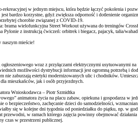
wo-rekreacyjnej w jednym miejscu, która będzie łączyć pokolenia i po
 jest bardzo korzystne, gdyż zwiększa odporność i dotlenienie organi
przebytej chorobie związanej z COVID-19.
 brama wielofunkcyjna Street Workout używana do treningów Crossfit, 
na Pylonie z instrukcją ćwiczeń: orbitrek i biegacz, pajacyk, talia/wa
w naszym mieście!
ogłoszeniowego wraz z przyłączami elektrycznymi usytuowanymi na ter
ednich możliwości dystrybucji informacji jest ogromną potrzebą i doda
m nie zaburzają estetyki modernizowanych ulic i chodników. Umiesz
dla mieszkańców, jak i osób przyjezdnych.
atora Wnioskodawca – Piotr Szmidtka
ego” animatora życia na placu zabaw, opiekuna i gospodarza w jednej
e o bezpieczeństwo, zachęcanie dzieci do samodzielności, wzmacnianie 
iałby się w kolejne dni tygodnia od poniedziałku do piątku, np. w g
mat przewodni, w ramach którego zajęcia powinny obejmować działania s
 czas w przestrzeni publicznej.