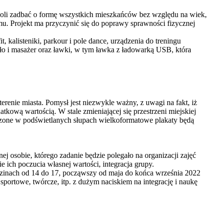
zwoli zadbać o formę wszystkich mieszkańców bez względu na wiek,
zmu. Projekt ma przyczynić się do poprawy sprawności fizycznej
kalisteniki, parkour i pole dance, urządzenia do treningu
hadło i masażer oraz ławki, w tym ławka z ładowarką USB, która
enie miasta. Pomysł jest niezwykle ważny, z uwagi na fakt, iż
tkową wartością. W stale zmieniającej się przestrzeni miejskiej
czone w podświetlanych słupach wielkoformatowe plakaty będą
 osobie, którego zadanie będzie polegało na organizacji zajęć
ich poczucia własnej wartości, integracja grupy.
odzinach od 14 do 17, począwszy od maja do końca września 2022
portowe, twórcze, itp. z dużym naciskiem na integrację i naukę