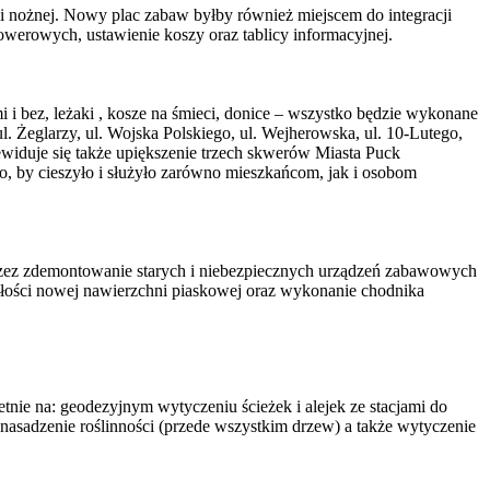
łki nożnej. Nowy plac zabaw byłby również miejscem do integracji
owerowych, ustawienie koszy oraz tablicy informacyjnej.
mi i bez, leżaki , kosze na śmieci, donice – wszystko będzie wykonane
. Żeglarzy, ul. Wojska Polskiego, ul. Wejherowska, ul. 10-Lutego,
widuje się także upiększenie trzech skwerów Miasta Puck
o, by cieszyło i służyło zarówno mieszkańcom, jak i osobom
przez zdemontowanie starych i niebezpiecznych urządzeń zabawowych
ałości nowej nawierzchni piaskowej oraz wykonanie chodnika
retnie na: geodezyjnym wytyczeniu ścieżek i alejek ze stacjami do
y, nasadzenie roślinności (przede wszystkim drzew) a także wytyczenie