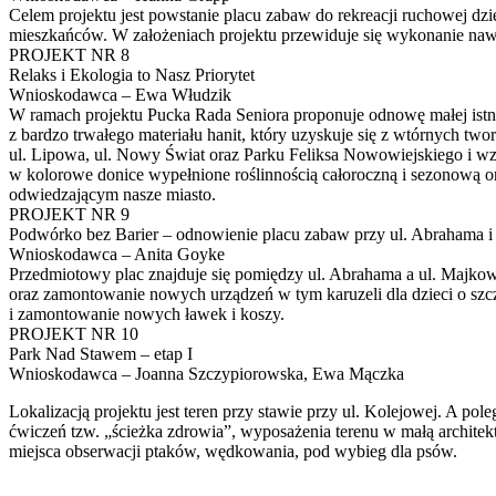
Celem projektu jest powstanie placu zabaw do rekreacji ruchowej dzi
mieszkańców. W założeniach projektu przewiduje się wykonanie nawie
PROJEKT NR 8
Relaks i Ekologia to Nasz Priorytet
Wnioskodawca – Ewa Włudzik
W ramach projektu Pucka Rada Seniora proponuje odnowę małej istnieją
z bardzo trwałego materiału hanit, który uzyskuje się z wtórnych t
ul. Lipowa, ul. Nowy Świat oraz Parku Feliksa Nowowiejskiego i wz
w kolorowe donice wypełnione roślinnością całoroczną i sezonową or
odwiedzającym nasze miasto.
PROJEKT NR 9
Podwórko bez Barier – odnowienie placu zabaw przy ul. Abrahama 
Wnioskodawca – Anita Goyke
Przedmiotowy plac znajduje się pomiędzy ul. Abrahama a ul. Majko
oraz zamontowanie nowych urządzeń w tym karuzeli dla dzieci o sz
i zamontowanie nowych ławek i koszy.
PROJEKT NR 10
Park Nad Stawem – etap I
Wnioskodawca – Joanna Szczypiorowska, Ewa Mączka
Lokalizacją projektu jest teren przy stawie przy ul. Kolejowej. A po
ćwiczeń tzw. „ścieżka zdrowia”, wyposażenia terenu w małą architektu
miejsca obserwacji ptaków, wędkowania, pod wybieg dla psów.