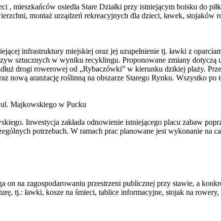
eci , mieszkańców osiedla Stare Działki przy istniejącym boisku do pi
rzchni, montaż urządzeń rekreacyjnych dla dzieci, ławek, stojaków r
cej infrastruktury miejskiej oraz jej uzupełnienie tj. ławki z oparcia
worzyw sztucznych w wyniku recyklingu. Proponowane zmiany dotyczą ul
dłuż drogi rowerowej od „Rybaczówki” w kierunku dzikiej plaży. Prze
az nową aranżację roślinną na obszarze Starego Rynku. Wszystko po t
i ul. Majkowskiego w Pucku
wskiego. Inwestycja zakłada odnowienie istniejącego placu zabaw po
czególnych potrzebach. W ramach prac planowane jest wykonanie na c
lega on na zagospodarowaniu przestrzeni publicznej przy stawie, a konk
rę, tj.: ławki, kosze na śmieci, tablice informacyjne, stojak na rower