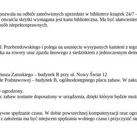
wala na odbiór zamówionych uprzednio w bibliotece książek 24/7 – c
otwarcia skrytki wymagana jest karta biblioteczna. Ma być ułatwieniem
 osób niepełnosprawnych.
l. Przebendowskiego i polega na usunięciu wysypanych kamieni z tego 
ka na rowery oraz zjazdu linowego z siedziskiem z jednoczesnym dem
riusza Zaruskiego – budynek B przy ul. Nowy Świat 12
zkole Podstawowej – budynek B, ogólnodostępnego placu zabaw. W zał
e ogrodzony.
plac zabaw zostanie doposażony w urządzenia, dzięki którym będzie m
wne spędzanie czasu. W dobie powszechnej komputeryzacji oraz ogran
z założenia ma być miejscem spędzania wolnego czasu i przyczynić s