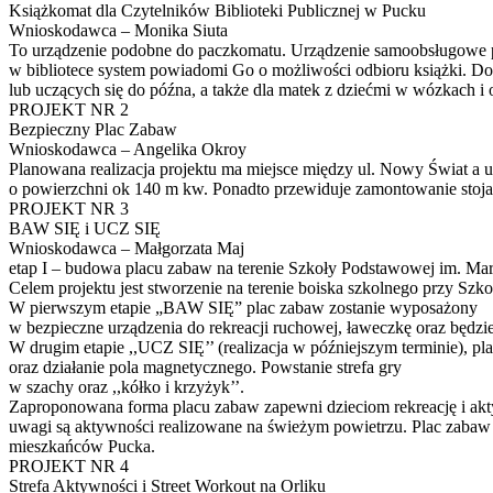
Książkomat dla Czytelników Biblioteki Publicznej w Pucku
Wnioskodawca – Monika Siuta
To urządzenie podobne do paczkomatu. Urządzenie samoobsługowe poz
w bibliotece system powiadomi Go o możliwości odbioru książki. Do 
lub uczących się do późna, a także dla matek z dziećmi w wózkach i
PROJEKT NR 2
Bezpieczny Plac Zabaw
Wnioskodawca – Angelika Okroy
Planowana realizacja projektu ma miejsce między ul. Nowy Świat a u
o powierzchni ok 140 m kw. Ponadto przewiduje zamontowanie stoja
PROJEKT NR 3
BAW SIĘ i UCZ SIĘ
Wnioskodawca – Małgorzata Maj
etap I – budowa placu zabaw na terenie Szkoły Podstawowej im. Ma
Celem projektu jest stworzenie na terenie boiska szkolnego przy S
W pierwszym etapie „BAW SIĘ” plac zabaw zostanie wyposażony
w bezpieczne urządzenia do rekreacji ruchowej, ławeczkę oraz będzi
W drugim etapie ,,UCZ SIĘ’’ (realizacja w późniejszym terminie), 
oraz działanie pola magnetycznego. Powstanie strefa gry
w szachy oraz ,,kółko i krzyżyk’’.
Zaproponowana forma placu zabaw zapewni dzieciom rekreację i akty
uwagi są aktywności realizowane na świeżym powietrzu. Plac zabaw 
mieszkańców Pucka.
PROJEKT NR 4
Strefa Aktywności i Street Workout na Orliku