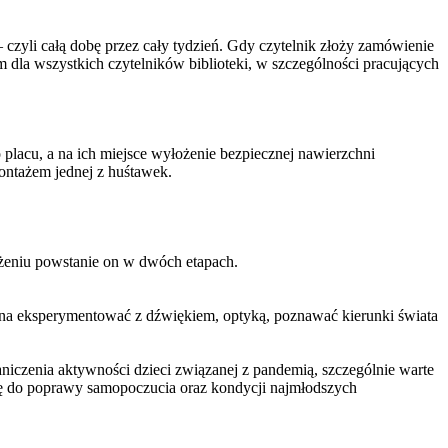
zyli całą dobę przez cały tydzień. Gdy czytelnik złoży zamówienie
 dla wszystkich czytelników biblioteki, w szczególności pracujących
placu, a na ich miejsce wyłożenie bezpiecznej nawierzchni
ontażem jednej z huśtawek.
ożeniu powstanie on w dwóch etapach.
ożna eksperymentować z dźwiękiem, optyką, poznawać kierunki świata
iczenia aktywności dzieci związanej z pandemią, szczególnie warte
ię do poprawy samopoczucia oraz kondycji najmłodszych