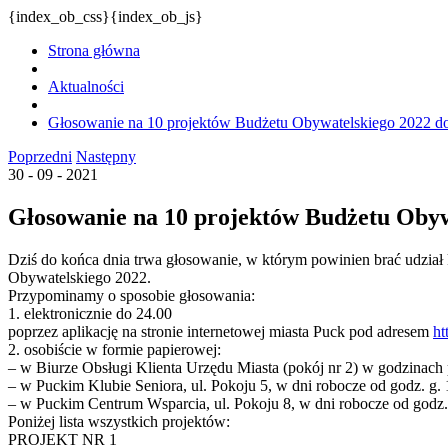
{index_ob_css}{index_ob_js}
Strona główna
Aktualności
Głosowanie na 10 projektów Budżetu Obywatelskiego 2022 do
Poprzedni
Następny
30 - 09 - 2021
Głosowanie na 10 projektów Budżetu Obyw
Dziś do końca dnia trwa głosowanie, w którym powinien brać udzia
Obywatelskiego 2022.
Przypominamy o sposobie głosowania:
1. elektronicznie do 24.00
poprzez aplikację na stronie internetowej miasta Puck pod adresem
ht
2. osobiście w formie papierowej:
– w Biurze Obsługi Klienta Urzędu Miasta (pokój nr 2) w godzinach 
– w Puckim Klubie Seniora, ul. Pokoju 5, w dni robocze od godz. g.
– w Puckim Centrum Wsparcia, ul. Pokoju 8, w dni robocze od godz.
Poniżej lista wszystkich projektów:
PROJEKT NR 1