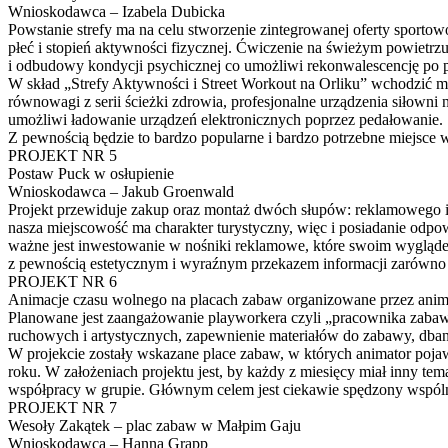
Wnioskodawca – Izabela Dubicka
Powstanie strefy ma na celu stworzenie zintegrowanej oferty sporto
płeć i stopień aktywności fizycznej. Ćwiczenie na świeżym powietrzu
i odbudowy kondycji psychicznej co umożliwi rekonwalescencję po 
W skład „Strefy Aktywności i Street Workout na Orliku” wchodzić ma:
równowagi z serii ścieżki zdrowia, profesjonalne urządzenia siłowni 
umożliwi ładowanie urządzeń elektronicznych poprzez pedałowanie.
Z pewnością będzie to bardzo popularne i bardzo potrzebne miejsce 
PROJEKT NR 5
Postaw Puck w osłupienie
Wnioskodawca – Jakub Groenwald
Projekt przewiduje zakup oraz montaż dwóch słupów: reklamowego i 
nasza miejscowość ma charakter turystyczny, więc i posiadanie odpowi
ważne jest inwestowanie w nośniki reklamowe, które swoim wygląde
z pewnością estetycznym i wyraźnym przekazem informacji zarówno 
PROJEKT NR 6
Animacje czasu wolnego na placach zabaw organizowane przez anim
Planowane jest zaangażowanie playworkera czyli „pracownika zabawow
ruchowych i artystycznych, zapewnienie materiałów do zabawy, dbani
W projekcie zostały wskazane place zabaw, w których animator pojaw
roku. W założeniach projektu jest, by każdy z miesięcy miał inny te
współpracy w grupie. Głównym celem jest ciekawie spędzony wspólny
PROJEKT NR 7
Wesoły Zakątek – plac zabaw w Małpim Gaju
Wnioskodawca – Hanna Grapp