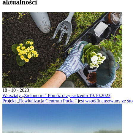
aktualności
18 - 10 - 2023
Warsztaty „Zielono mi” Pomóż przy sadzeniu 19.10.2023
Projekt „Rewitalizacja Centrum Pucka” jest współfinansowany ze śro