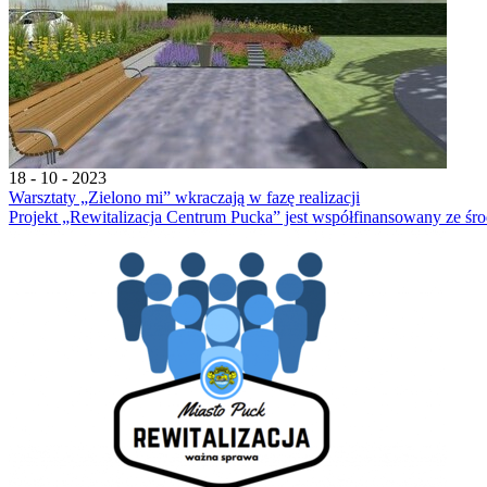
18 - 10 - 2023
Warsztaty „Zielono mi” wkraczają w fazę realizacji
Projekt „Rewitalizacja Centrum Pucka” jest współfinansowany ze śr