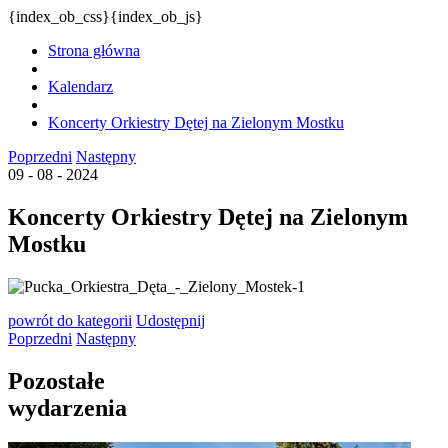
{index_ob_css}{index_ob_js}
Strona główna
Kalendarz
Koncerty Orkiestry Dętej na Zielonym Mostku
Poprzedni
Następny
09 - 08 - 2024
Koncerty Orkiestry Dętej na Zielonym
Mostku
powrót
do kategorii
Udostępnij
Poprzedni
Następny
Pozostałe
wydarzenia