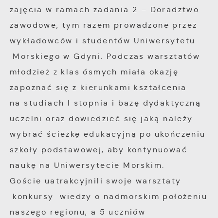
charakterze pośredników prezentujących nasze
zajęcia w ramach zadania 2 – Doradztwo
treści w postaci wiadomości, ofert,
zawodowe, tym razem prowadzone przez
komunikatów mediów społecznościowych.
wykładowców i studentów Uniwersytetu
Morskiego w Gdyni. Podczas warsztatów
młodzież z klas ósmych miała okazję
zapoznać się z kierunkami kształcenia
na studiach I stopnia i bazę dydaktyczną
uczelni oraz dowiedzieć się jaką należy
wybrać ścieżkę edukacyjną po ukończeniu
szkoły podstawowej, aby kontynuować
naukę na Uniwersytecie Morskim.
Goście uatrakcyjnili swoje warsztaty
konkursy wiedzy o nadmorskim położeniu
naszego regionu, a 5 uczniów