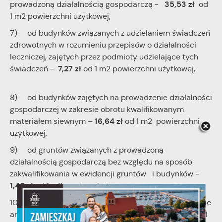
35,53 zł
prowadzoną działalnością gospodarczą -
od
1 m2 powierzchni użytkowej,
7) od budynków związanych z udzielaniem świadczeń
zdrowotnych w rozumieniu przepisów o działalności
leczniczej, zajętych przez podmioty udzielające tych
7,27 zł
świadczeń -
od 1 m2 powierzchni użytkowej,
8) od budynków zajętych na prowadzenie działalności
gospodarczej w zakresie obrotu kwalifikowanym
16,64 zł
materiałem siewnym –
od 1 m2 powierzchni
użytkowej,
9) od gruntów związanych z prowadzoną
działalnością gospodarczą bez względu na sposób
zakwalifikowania w ewidencji gruntów i budynków -
1,45 zł
od 1 m2 powierzchni,
10) od budowli 2% ich wartości określonej na podstawie
art. 4 ust 1 pkt 3 i ust 3-7 ustawy z dnia 12 stycznia 1991