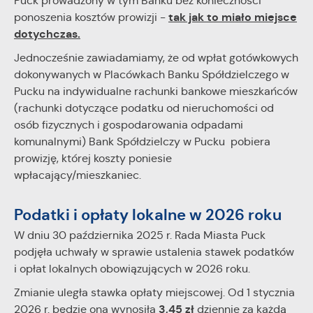
Puck prowadzony w tym Banku bez konieczności
internetowej. Treści promocyjne mogą pojawić się na
tak jak to miało miejsce
stronach podmiotów trzecich lub firm będących naszymi
ponoszenia kosztów prowizji -
partnerami oraz innych dostawców usług. Firmy te działają w
dotychczas.
charakterze pośredników prezentujących nasze treści w
Jednocześnie zawiadamiamy, że od wpłat gotówkowych
postaci wiadomości, ofert, komunikatów mediów
społecznościowych.
dokonywanych w Placówkach Banku Spółdzielczego w
Pucku na indywidualne rachunki bankowe mieszkańców
(rachunki dotyczące podatku od nieruchomości od
osób fizycznych i gospodarowania odpadami
komunalnymi) Bank Spółdzielczy w Pucku pobiera
prowizję, której koszty poniesie
wpłacający/mieszkaniec.
Podatki i opłaty lokalne w 2026 roku
W dniu 30 października 2025 r. Rada Miasta Puck
podjęła uchwały w sprawie ustalenia stawek podatków
i opłat lokalnych obowiązujących w 2026 roku.
Zmianie uległa stawka opłaty miejscowej. Od 1 stycznia
3,45 zł
2026 r. będzie ona wynosiła
dziennie za każdą