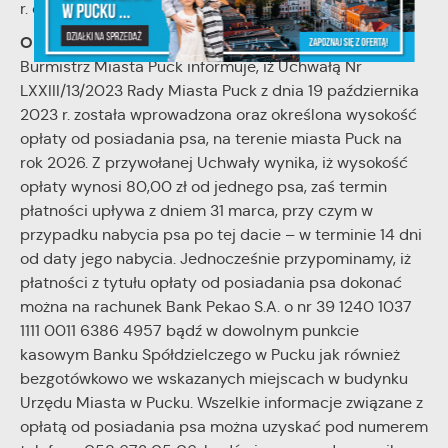
r. o podatkach i opłatach lokalnych.
Opłata od posiadania psa:
Burmistrz Miasta Puck informuje, iż Uchwałą Nr
LXXIII/13/2023 Rady Miasta Puck z dnia 19 października
2023 r. została wprowadzona oraz określona wysokość
opłaty od posiadania psa, na terenie miasta Puck na
rok 2026. Z przywołanej Uchwały wynika, iż wysokość
opłaty wynosi 80,00 zł od jednego psa, zaś termin
płatności upływa z dniem 31 marca, przy czym w
przypadku nabycia psa po tej dacie – w terminie 14 dni
od daty jego nabycia. Jednocześnie przypominamy, iż
płatności z tytułu opłaty od posiadania psa dokonać
można na rachunek Bank Pekao S.A. o nr 39 1240 1037
1111 0011 6386 4957 bądź w dowolnym punkcie
kasowym Banku Spółdzielczego w Pucku jak również
bezgotówkowo we wskazanych miejscach w budynku
Urzędu Miasta w Pucku. Wszelkie informacje związane z
opłatą od posiadania psa można uzyskać pod numerem