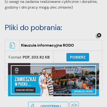
(z uwagi na zadania realizowane cyklicznie i doraźnie,
partnerami oraz innych dostawców usług. Firmy te działają w
godziny i dni pracy mogą ulec zmianie)
charakterze pośredników prezentujących nasze treści w
postaci wiadomości, ofert, komunikatów mediów
społecznościowych.
Pliki do pobrania:
Klauzula informacyjna RODO
Format:
PDF,
203.82 KB
POBIERZ
Straż Miejska Klauzula informacyjna DODO
Format:
PDF,
165.51 KB
POBIERZ
UDOSTĘPNIJ