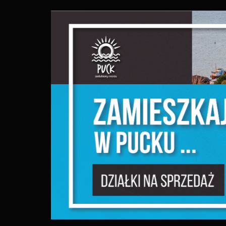
S
z
s
N
N
i
n
P
W
m
w
m
F
T
w
f
D
W
z
i