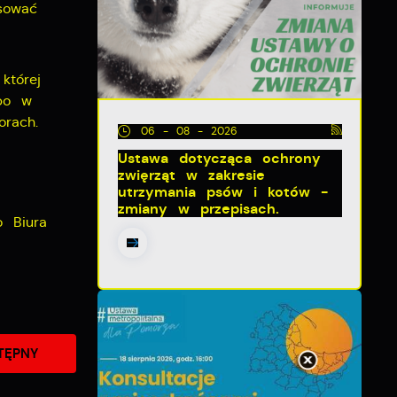
sować
której
lbo w
rach.
06 - 08 - 2026
Ustawa dotycząca ochrony
zwięrząt w zakresie
utrzymania psów i kotów -
zmiany w przepisach.
 Biura
TĘPNY