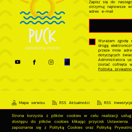
Zapisz się do naszego
otrzymuj najnowsze w
adres e-mail
Wyrażam zgodę n
drogą elektronic
przeze mnie adre
dotyczących świa
Administratora u
zostać cofnięta 
Polityka prywatno
Mapa serwisu
RSS Aktualności
RSS Inwestycj
Strona korzysta z plików cookies w celu realizacji usłu
dostępu do plików cookies klikając przycisk Ustawienia
Copyright by miastopuck.pl
zapoznania się z Polityką Cookies oraz Polityką Prywatno