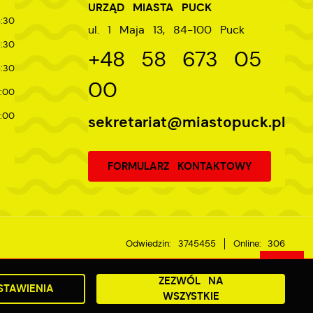
URZĄD MIASTA PUCK
:30
ul. 1 Maja 13, 84-100 Puck
:30
+48 58 673 05
:30
00
:00
:00
sekretariat@miastopuck.pl
FORMULARZ KONTAKTOWY
Odwiedzin: 3745455
Online: 306
ZEZWÓL NA
STAWIENIA
Powered by
2ClickPortal®
- Portale nowej generacji
WSZYSTKIE
DO GÓRY