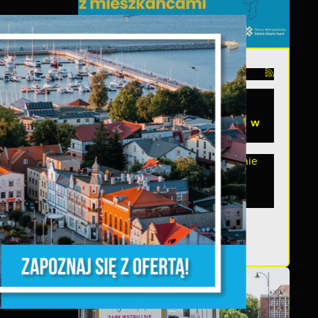
ny
06 - 08 - 2026
Spotkanie konsultacyjne
poświęcone powołaniu
związku metropolitalnego w
województwie pomorskim
Szanowni Państwo, serdecznie
zapraszamy na otwarte
spotkanie konsultacyjne,
poświęcone powołaniu...
ia