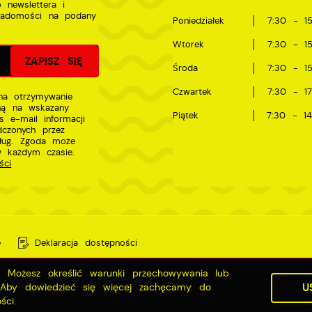
 newslettera i
iadomości na podany
Poniedziałek
7:30 - 15
Wtorek
7:30 - 15
Środa
7:30 - 15
Czwartek
7:30 - 17
a otrzymywanie
zną na wskazany
Piątek
7:30 - 14
s e-mail informacji
dczonych przez
sług. Zgoda może
w każdym czasie.
ści
e
Deklaracja dostępności
g. Możesz określić warunki przechowywania lub
. Aby dowiedzieć się więcej zachęcamy do
U
ści.