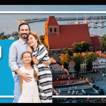
Ustawienia
zanujemy Twoją prywatność. Możesz zmienić ustawienia cookies lub
aakceptować je wszystkie. W dowolnym momencie możesz dokonać zmia
woich ustawień.
iezbędne
iezbędne pliki cookies służą do prawidłowego funkcjonowania strony
nternetowej i umożliwiają Ci komfortowe korzystanie z oferowanych przez
as usług.
liki cookies odpowiadają na podejmowane przez Ciebie działania w celu
ięcej
.in. dostosowania Twoich ustawień preferencji prywatności, logowania czy
ypełniania formularzy. Dzięki plikom cookies strona, z której korzystasz,
oże działać bez zakłóceń.
unkcjonalne i personalizacyjne
ego typu pliki cookies umożliwiają stronie internetowej zapamiętanie
prowadzonych przez Ciebie ustawień oraz personalizację określonych
unkcjonalności czy prezentowanych treści.
ZAPISZ WYBRANE
zięki tym plikom cookies możemy zapewnić Ci większy komfort korzystan
ięcej
 funkcjonalności naszej strony poprzez dopasowanie jej do Twoich
ndywidualnych preferencji. Wyrażenie zgody na funkcjonalne i