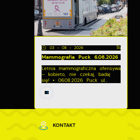
03 - 08 - 2026
Mammografia Puck 6.08.2026
e
Letnia mammograficzna ofensywa
– kobieto, nie czekaj, badaj
się! • 06.08.2026 Puck ul...
KONTAKT