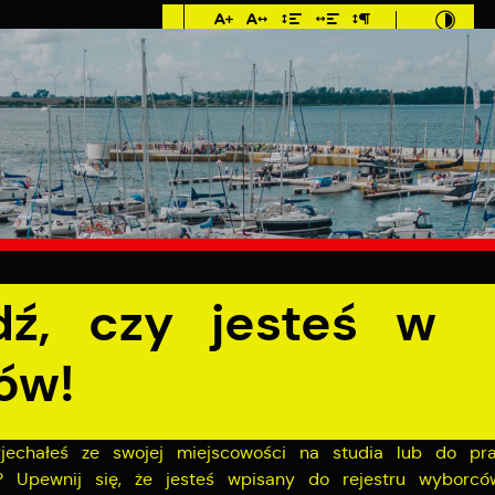
Imieniny: Dorota,
Konrad, Kajetan
°C
E
MIESZKANIEC
TURYSTYKA
INWES
eś w rejestrze wyborców!
ź, czy jesteś w
ów!
yjechałeś ze swojej miejscowości na studia lub do pr
? Upewnij się, że jesteś wpisany do rejestru wyborcó