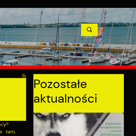
TYCJE
PROJEKTY UNIJNE
KONTAKT
POPRZEDNI
NASTĘPNY
Pozostałe
aktualności
acy?
w tam,