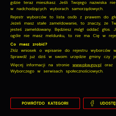
gdzie teraz mieszkasz. Jeśli Twojego nazwiska n
w nadchodzących wyborach samorządowych.
Rejestr wyborców to lista osób z prawem do g
Jeżeli masz stałe zameldowanie, to znaczy, że T
jesteś zameldowany. Będziesz mógł oddać głos. 
ogóle nie masz meldunku, to nie ma Cię w reje
Co masz zrobić?
Złóż wniosek o wpisanie do rejestru wyborców w 
Sprawdź już dziś w swoim urzędzie gminy czy je
Więcej informacji na stronie
www.pkw.gov.pl
oraz n
Wyborczego w serwisach społecznościowych.
POWRÓT
DO KATEGORII
UDOSTĘ