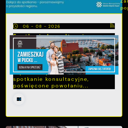
06 - 08 - 2026
Spotkanie konsultacyjne
poświęcone powołaniu związku
metropolitalnego w
województwie pomorskim
Szanowni Państwo, serdecznie
zapraszamy na otwarte
spotkanie konsultacyjne,
poświęcone powołaniu...