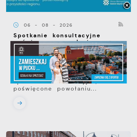
06 - 08 - 2026
Spotkanie konsultacyjne
poświęcone powołaniu
związku metropolitalnego w
województwie pomorskim
Szanowni Państwo, serdecznie
zapraszamy na otwarte
spotkanie konsultacyjne,
poświęcone powołaniu...