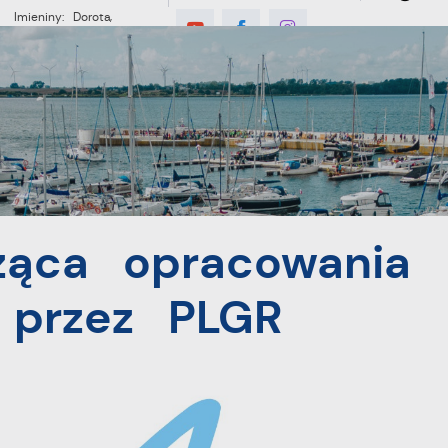
Imieniny: Dorota,
Konrad, Kajetan
E
MIESZKANIEC
TURYSTYKA
INWES
nia lokalnej strategii przez PLGR
ząca opracowania
i przez PLGR