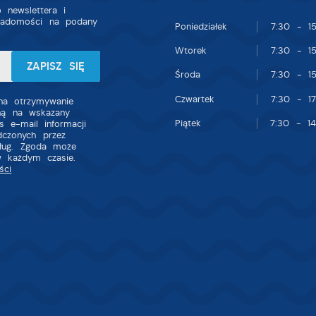
 newslettera i
iadomości na podany
Poniedziałek
7:30 - 15
Wtorek
7:30 - 15
Środa
7:30 - 15
Czwartek
7:30 - 17
a otrzymywanie
zną na wskazany
Piątek
7:30 - 14
s e-mail informacji
dczonych przez
sług. Zgoda może
w każdym czasie.
ści