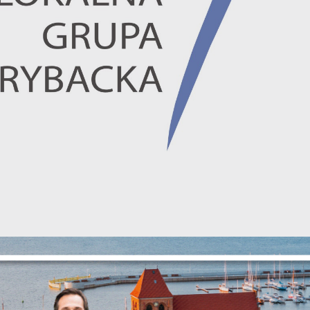
stawienia
zanujemy Twoją prywatność. Możesz zmienić ustawienia cookies lub
aakceptować je wszystkie. W dowolnym momencie możesz dokonać zmian
woich ustawień.
opracowania lokalnej