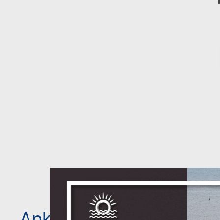
U
S
z
s
Ankieta - dotycząca 