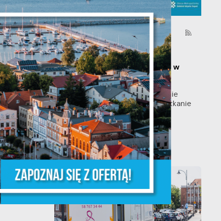
y
06 - 08 - 2026
Spotkanie konsultacyjne
poświęcone powołaniu
związku metropolitalnego w
województwie pomorskim
Szanowni Państwo, serdecznie
zapraszamy na otwarte spotkanie
konsultacyjne, poświęcone
powołaniu...
że
ia