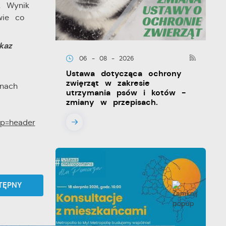
. Wynik
wie co
kaz
06 - 08 - 2026
Ustawa dotycząca ochrony
zwięrząt w zakresie
nach
utrzymania psów i kotów -
zmiany w przepisach.
sp=header
TĘPNY