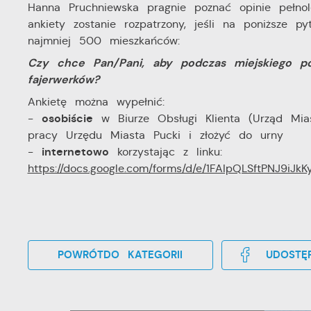
Hanna Pruchniewska pragnie poznać opinie pełno
ankiety zostanie rozpatrzony, jeśli na poniższe
najmniej 500 mieszkańców:
Czy chce Pan/Pani, aby podczas miejskiego 
fajerwerków?
Ankietę można wypełnić:
osobiście
-
w Biurze Obsługi Klienta (Urząd Mia
pracy Urzędu Miasta Pucki i złożyć do urny
internetowo
-
korzystając z linku:
https://docs.google.com/forms/d/e/1FAIpQLSftPNJ9
POWRÓT
DO KATEGORII
UDOSTĘP
U