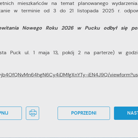
letnich mieszkańców na temat planowanego wydarzenia
 pytanie w terminie od 3 do 21 listopada 2025 r. odpo
powitania Nowego Roku 2026 w Pucku odbył się po
sta Puck ul. 1 maja 13, pokój 2 na parterze) w godzi
iJkKyjb4OfQNvMn64hgN6Cy4iDMfgXnYTy-iEN4J9Q/viewform?u
NIJ
POPRZEDNI
NAS
stawienia