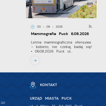
03 - 08 - 2026
w.
ie
Mammografia Puck 6.08.2026
 i
Letnia mammograficzna ofensywa
– kobieto, nie czekaj, badaj się!
na
• 06.08.2026 Puck ul...
KONTAKT
URZĄD MIASTA PUCK
:30