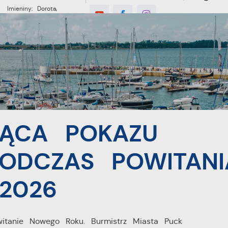
Imieniny: Dorota,
Konrad, Kajetan
°C
E
MIESZKANIEC
TURYSTYKA
INWES
ZU FAJERWERKÓW PODCZAS POWITANIA NOWEGO ROKU 2026
ZĄCA POKAZU
ODCZAS POWITANI
2026
tanie Nowego Roku. Burmistrz Miasta Puck