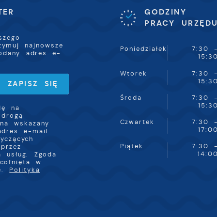
TER
GODZINY
romocyjne pliki cookies służą do prezentowania Ci naszyc
ięcej
PRACY URZĘD
omunikatów na podstawie analizy Twoich upodobań oraz
woich zwyczajów dotyczących przeglądanej witryny
szego
nternetowej. Treści promocyjne mogą pojawić się na
rzymuj najnowsze
tronach podmiotów trzecich lub firm będących naszymi
Poniedziałek
7:30 
odany adres e-
artnerami oraz innych dostawców usług. Firmy te działają
15:3
 charakterze pośredników prezentujących nasze treści w
ostaci wiadomości, ofert, komunikatów mediów
Wtorek
7:30 
połecznościowych.
15:3
Środa
7:30 
15:3
dę na
 drogą
Czwartek
7:30 
 na wskazany
17:0
adres e-mail
tyczących
Piątek
7:30 
przez
14:0
a usług. Zgoda
cofnięta w
ie.
Polityka