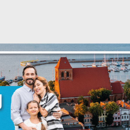
Ustawienia
zanujemy Twoją prywatność. Możesz zmienić ustawienia
ookies lub zaakceptować je wszystkie. W dowolnym
omencie możesz dokonać zmiany swoich ustawień.
iezbędne
iezbędne pliki cookies służą do prawidłowego
unkcjonowania strony internetowej i umożliwiają Ci
omfortowe korzystanie z oferowanych przez nas usług.
liki cookies odpowiadają na podejmowane przez Ciebie
ięcej
ziałania w celu m.in. dostosowania Twoich ustawień