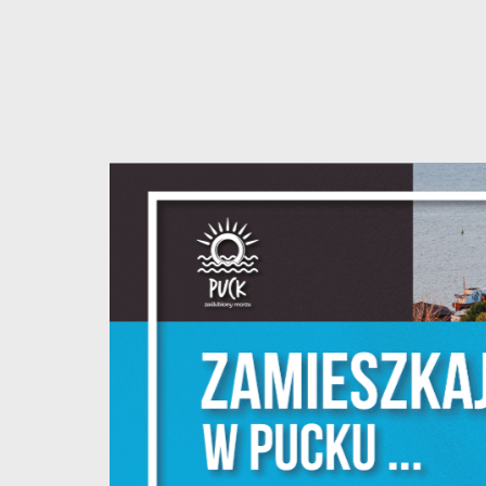
S
c
m
N
N
f
k
P
W
d