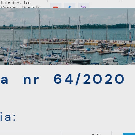
Imieniny: Iza,
Cyprian, Dominik
°C
E
MIESZKANIEC
TURYSTYKA
INWEST
r 64/2020
ka nr 64/2020
ia: