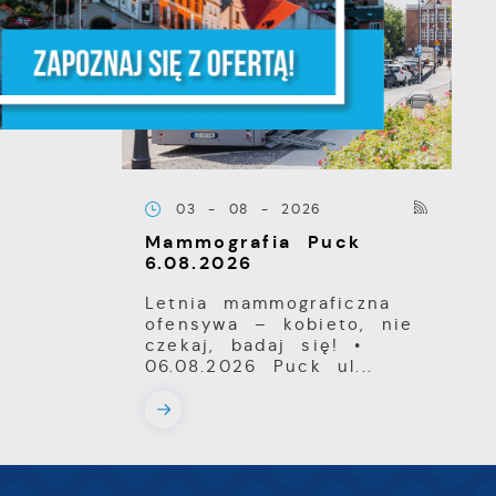
z,
z
03 - 08 - 2026
Mammografia Puck
6.08.2026
Letnia mammograficzna
ofensywa – kobieto, nie
czekaj, badaj się! •
06.08.2026 Puck ul...
ki