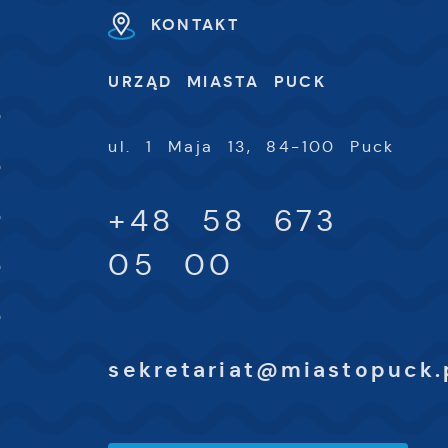
KONTAKT
h
U
URZĄD MIASTA PUCK
-
0
ul. 1 Maja 13, 84-100 Puck
-
0
-
+48 58 673
0
-
05 00
0
-
0
sekretariat@miastopuck.