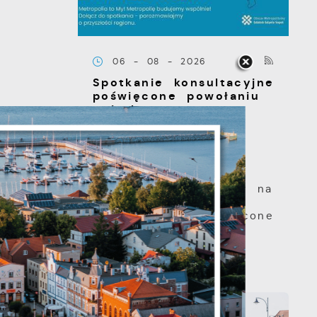
06 - 08 - 2026
Spotkanie konsultacyjne
poświęcone powołaniu
związku
metropolitalnego w
województwie
pomorskim
Szanowni Państwo,
serdecznie zapraszamy na
otwarte spotkanie
konsultacyjne, poświęcone
powołaniu...