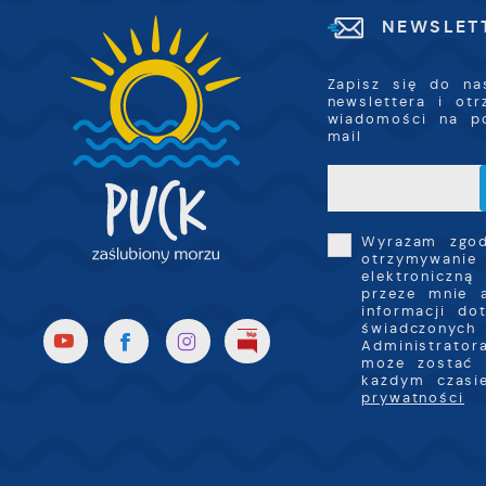
NEWSLET
P
W
k
T
Zapisz się do na
i
newslettera i ot
s
wiadomości na p
p
mail
w
p
s
Wyrażam zgo
otrzymywanie
elektroniczną
przeze mnie 
informacji do
świadczonych 
Administrator
może zostać 
każdym czas
prywatności