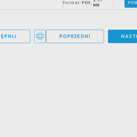
2.77
POB
Format:
PDF,
MB
ĘPNIJ
POPRZEDNI
NAST