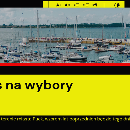
Imieniny: Dorota,
Konrad, Kajetan
8°C
MIESZKANIEC
TURYSTYKA
INWES
amorządowe.
s na wybory
terenie miasta Puck, wzorem lat poprzednich będzie tego dn