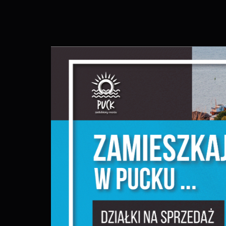
S
j
N
N
u
P
W
d
f
F
T