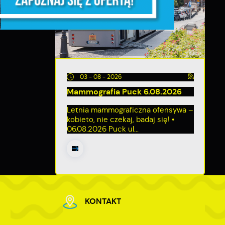
03 - 08 - 2026
Mammografia Puck 6.08.2026
Letnia mammograficzna ofensywa –
kobieto, nie czekaj, badaj się! •
y
m
06.08.2026 Puck ul...
ej
KONTAKT