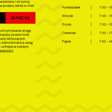
wslettera i otrzymuj
iadomości, ofert, komunikatów mediów społecznościowych.
a podany adres e-mail
Poniedziałek
7:30 - 1
Wtorek
7:30 - 1
Środa
7:30 - 1
 otrzymywanie drogą
Czwartek
7:30 - 1
skazany przeze mnie
macji dotyczących
Piątek
7:30 - 1
 Administratora usług.
 cofnięta w każdym
ywatności