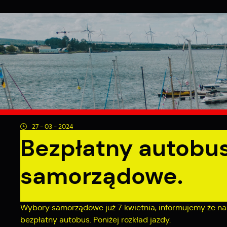
Przejdź do menu.
Przejdź do wyszukiwarki.
Przejdź do treści.
Przejdź do ustawień wielkości czcionki.
Wyłącz wersję kontrastową strony.
Piątek, 07
sierpnia 2026
1
Pochmurno
O MIEŚCIE
Strona główna
Aktualności
Bezpłatny autobus na wybory s
27 - 03 - 2024
Bezpłatny autobu
samorządowe.
Wybory samorządowe już 7 kwietnia, informujemy że na 
bezpłatny autobus. Poniżej rozkład jazdy.