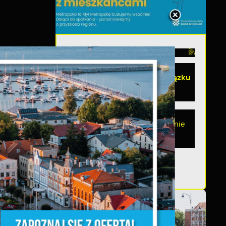
06 - 08 - 2026
Spotkanie konsultacyjne
poświęcone powołaniu związku
metropolitalnego w
województwie pomorskim
Szanowni Państwo, serdecznie
zapraszamy na otwarte spotkanie
konsultacyjne, poświęcone
i
powołaniu...
ń.