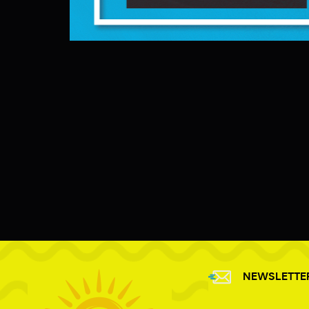
w
f
D
W
f
p
g
A
A
p
C
W
w
w
i
f
R
d
D
a
P
W
p
NEWSLETTE
w
t
t