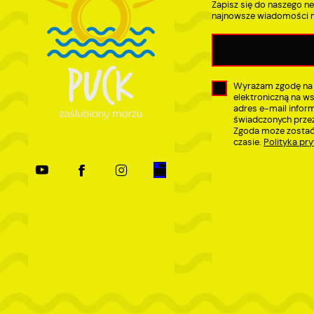
Zapisz się do naszego ne
w
najnowsze wiadomości n
Wyrażam zgodę na
elektroniczną na w
adres e-mail infor
świadczonych przez
Zgoda może zostać
czasie.
Polityka pr