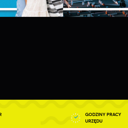
prowadzonych przez Ciebie ustawień oraz personalizację określonych
unkcjonalności czy prezentowanych treści.
ZAPISZ WYBRANE
zięki tym plikom cookies możemy zapewnić Ci większy komfort korzystania z
ięcej
ZEZWÓL NA WSZYSTKIE
unkcjonalności naszej strony poprzez dopasowanie jej do Twoich indywidualnych
referencji. Wyrażenie zgody na funkcjonalne i personalizacyjne pliki cookies
warantuje dostępność większej ilości funkcji na stronie.
nalityczne
nalityczne pliki cookies pomagają nam rozwijać się i dostosowywać do Twoich
otrzeb.
ookies analityczne pozwalają na uzyskanie informacji w zakresie wykorzystywania
ięcej
itryny internetowej, miejsca oraz częstotliwości, z jaką odwiedzane są nasze serwis
ww. Dane pozwalają nam na ocenę naszych serwisów internetowych pod względe
ch popularności wśród użytkowników. Zgromadzone informacje są przetwarzane w
ormie zanonimizowanej. Wyrażenie zgody na analityczne pliki cookies gwarantuje
eklamowe
ostępność wszystkich funkcjonalności.
zięki reklamowym plikom cookies prezentujemy Ci najciekawsze informacje i
ktualności na stronach naszych partnerów.
romocyjne pliki cookies służą do prezentowania Ci naszych komunikatów na
ięcej
odstawie analizy Twoich upodobań oraz Twoich zwyczajów dotyczących przeglądan
R
GODZINY PRACY
itryny internetowej. Treści promocyjne mogą pojawić się na stronach podmiotów
URZĘDU
rzecich lub firm będących naszymi partnerami oraz innych dostawców usług. Firmy
e działają w charakterze pośredników prezentujących nasze treści w postaci