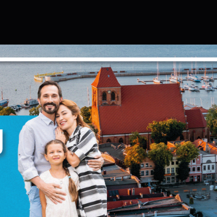
Ustawienia
zanujemy Twoją prywatność. Możesz zmienić ustawienia cookies lub zaakceptować
e wszystkie. W dowolnym momencie możesz dokonać zmiany swoich ustawień.
iezbędne
iezbędne pliki cookies służą do prawidłowego funkcjonowania strony internetowej 
możliwiają Ci komfortowe korzystanie z oferowanych przez nas usług.
liki cookies odpowiadają na podejmowane przez Ciebie działania w celu m.in.
ięcej
ostosowania Twoich ustawień preferencji prywatności, logowania czy wypełniania
ormularzy. Dzięki plikom cookies strona, z której korzystasz, może działać bez zakłóce
unkcjonalne i personalizacyjne
ego typu pliki cookies umożliwiają stronie internetowej zapamiętanie