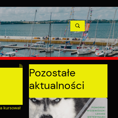
TYCJE
PROJEKTY UNIJNE
KONTAKT
POPRZEDNI
NASTĘPNY
Pozostałe
aktualności
ia kursował