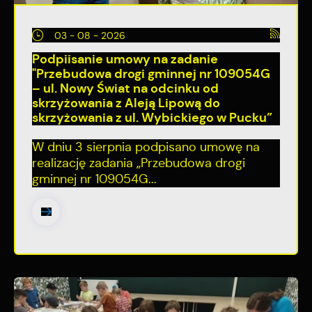
03 - 08 - 2026
Podpiisanie umowy na zadanie
"Przebudowa drogi gminnej nr 109054G
– ul. Nowy Świat na odcinku od
skrzyżowania z Aleją Lipową do
skrzyżowania z ul. Wybickiego w Pucku”
W dniu 3 sierpnia podpisano umowę na
realizację zadania „Przebudowa drogi
gminnej nr 109054G...