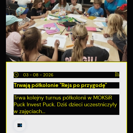
03 - 08 - 2026
Trwają półkolonie "Rejs po przygodę"
Trwa kolejny turnus półkolonii w MOKSiR
Puck Invest Puck. Dziś dzieci uczestniczyły
w zajęciach...