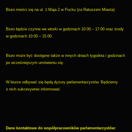
formie zanonimizowanej. Wyrażenie zgody na analityczne pliki
najciekawsze informacje i aktualności na stronach naszych
cookies gwarantuje dostępność wszystkich funkcjonalności.
partnerów.
Biuro mieści się na ul. 1 Maja 2 w Pucku (za Ratuszem Miasta)
Promocyjne pliki cookies służą do prezentowania Ci naszych
Więcej
Biuro będzie czynne we wtorki w godzinach 10:00 – 17:00 oraz środy
komunikatów na podstawie analizy Twoich upodobań oraz
Twoich zwyczajów dotyczących przeglądanej witryny
w godzinach 10:00 – 15:00.
internetowej. Treści promocyjne mogą pojawić się na
stronach podmiotów trzecich lub firm będących naszymi
partnerami oraz innych dostawców usług. Firmy te działają w
Biuro może być dostępne także w innych dniach tygodnia i godzinach
charakterze pośredników prezentujących nasze treści w
po wcześniejszym umówieniu się.
postaci wiadomości, ofert, komunikatów mediów
społecznościowych.
W biurze odbywać się będą dyżury parlamentarzystów. Będziemy
o nich sukcesywnie informować
Dane kontaktowe do współpracowników parlamentarzystów: