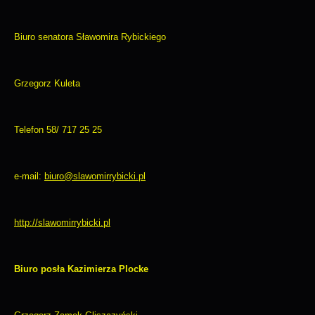
Biuro senatora Sławomira Rybickiego
Grzegorz Kuleta
Telefon 58/ 717 25 25
e-mail:
biuro@slawomirrybicki.pl
http://slawomirrybicki.pl
Biuro posła Kazimierza Plocke