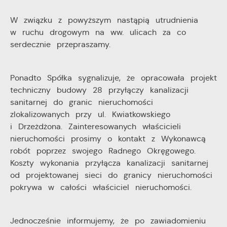
najciekawsze informacje i aktualności na stronach
informacje są przetwarzane w formie zanonimizowanej.
naszych partnerów.
Wyrażenie zgody na analityczne pliki cookies
W związku z powyższym nastąpią utrudnienia
gwarantuje dostępność wszystkich funkcjonalności.
w ruchu drogowym na ww. ulicach za co
Promocyjne pliki cookies służą do prezentowania Ci
serdecznie przepraszamy.
Więcej
naszych komunikatów na podstawie analizy Twoich
upodobań oraz Twoich zwyczajów dotyczących
przeglądanej witryny internetowej. Treści promocyjne
Ponadto Spółka sygnalizuje, że opracowała projekt
mogą pojawić się na stronach podmiotów trzecich lub
techniczny budowy 28 przyłączy kanalizacji
firm będących naszymi partnerami oraz innych
sanitarnej do granic nieruchomości
dostawców usług. Firmy te działają w charakterze
zlokalizowanych przy ul. Kwiatkowskiego
pośredników prezentujących nasze treści w postaci
wiadomości, ofert, komunikatów mediów
i Drzeżdżona. Zainteresowanych właścicieli
społecznościowych.
nieruchomości prosimy o kontakt z Wykonawcą
robót poprzez swojego Radnego Okręgowego.
Koszty wykonania przyłącza kanalizacji sanitarnej
od projektowanej sieci do granicy nieruchomości
pokrywa w całości właściciel nieruchomości.
Jednocześnie informujemy, że po zawiadomieniu