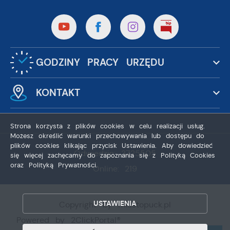
GODZINY PRACY URZĘDU
KONTAKT
Strona korzysta z plików cookies w celu realizacji usług.
Możesz określić warunki przechowywania lub dostępu do
plików cookies klikając przycisk Ustawienia. Aby dowiedzieć
Odwiedzin: 3725505
się więcej zachęcamy do zapoznania się z Polityką Cookies
oraz Polityką Prywatności.
Online: 219
ZAPISZ WYBRANE
ZEZWÓL NA WSZYSTKIE
USTAWIENIA
Copyright by miastopuck.pl
Powered by
2ClickPortal®