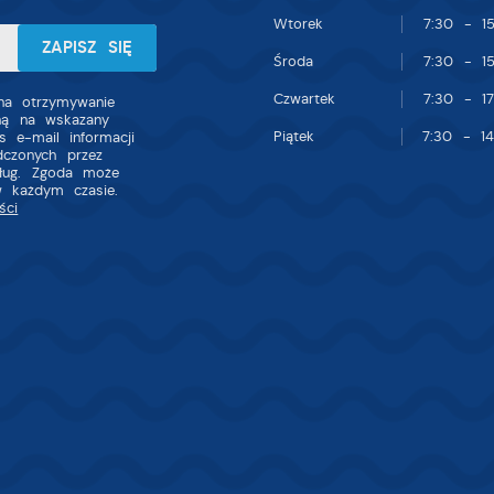
nnych dostawców usług. Firmy te działają w charakterze pośredników
Wtorek
7:30 - 15
rezentujących nasze treści w postaci wiadomości, ofert, komunikatów
ediów społecznościowych.
Środa
7:30 - 15
Czwartek
7:30 - 17
a otrzymywanie
zną na wskazany
Piątek
7:30 - 14
s e-mail informacji
dczonych przez
sług. Zgoda może
w każdym czasie.
ści