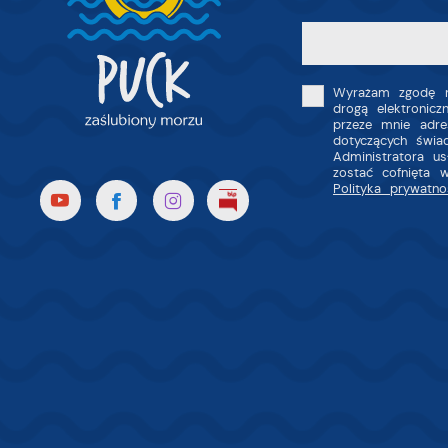
i
p
m
Wyrażam zgodę n
drogą elektronic
przeze mnie adre
dotyczących świa
Administratora u
zostać cofnięta 
Polityka prywatno