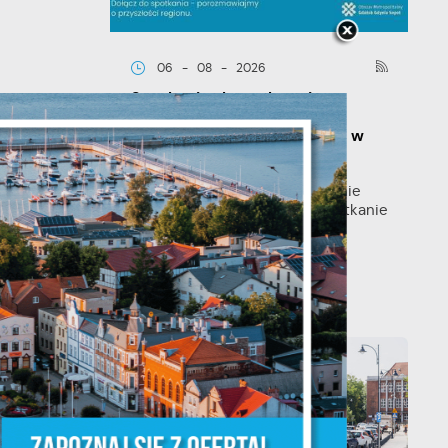
06 - 08 - 2026
Spotkanie konsultacyjne
poświęcone powołaniu
związku metropolitalnego w
województwie pomorskim
y
Szanowni Państwo, serdecznie
zapraszamy na otwarte spotkanie
konsultacyjne, poświęcone
powołaniu...
że