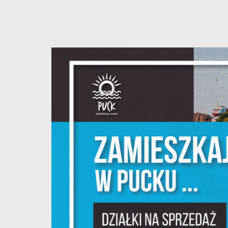
U
S
z
s
N
N
i
na
P
W
m
w
dz
F