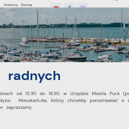
Imieniny: Dorota,
Konrad, Kajetan
°C
E
MIESZKANIEC
TURYSTYKA
INWES
 radnych
inach od 15.30 do 16.30. w Urzędzie Miasta Puck (po
yżur. Mieszkańców, którzy chcieliby porozmawiać o 
e zapraszamy.