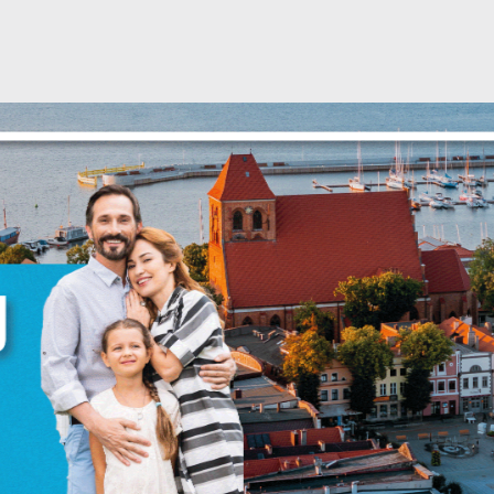
stawienia
zanujemy Twoją prywatność. Możesz zmienić ustawienia cookies lub
aakceptować je wszystkie. W dowolnym momencie możesz dokonać zmian
woich ustawień.
iezbędne
iezbędne pliki cookies służą do prawidłowego funkcjonowania strony
nternetowej i umożliwiają Ci komfortowe korzystanie z oferowanych przez
s usług.
liki cookies odpowiadają na podejmowane przez Ciebie działania w celu
ięcej
.in. dostosowania Twoich ustawień preferencji prywatności, logowania czy
ypełniania formularzy. Dzięki plikom cookies strona, z której korzystasz, mo
iałać bez zakłóceń.
unkcjonalne i personalizacyjne