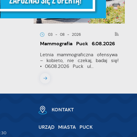
ia
03 - 08 - 2026
Mammografia Puck 6.08.2026
Letnia mammograficzna ofensywa
– kobieto, nie czekaj, badaj się!
• 06.08.2026 Puck ul...
w.
ie
 i
KONTAKT
na
URZĄD MIASTA PUCK
:30