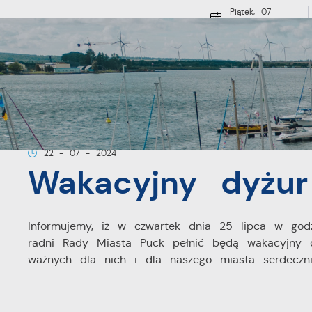
Przejdź do menu.
Przejdź do wyszukiwarki.
Przejdź do treści.
Przejdź do ustawień wielkości czcionki.
Włącz wersję kontrastową strony.
Piątek, 07
sierpnia 2026
16
Pochmurno
O MIEŚCI
Strona główna
Aktualności
Wakacyjny dyżur radnych
22 - 07 - 2024
Wakacyjny dyżur
Informujemy, iż w czwartek dnia 25 lipca w godz
radni Rady Miasta Puck pełnić będą wakacyjny d
ważnych dla nich i dla naszego miasta serdeczni