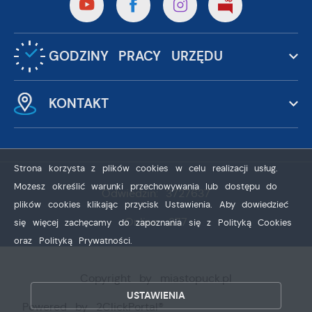
GODZINY PRACY URZĘDU
KONTAKT
Strona korzysta z plików cookies w celu realizacji usług.
Możesz określić warunki przechowywania lub dostępu do
Odwiedzin: 3727637
plików cookies klikając przycisk Ustawienia. Aby dowiedzieć
Online: 377
się więcej zachęcamy do zapoznania się z Polityką Cookies
oraz Polityką Prywatności.
ZAPISZ WYBRANE
Copyright by miastopuck.pl
USTAWIENIA
ZEZWÓL NA WSZYSTKIE
Powered by
2ClickPortal®