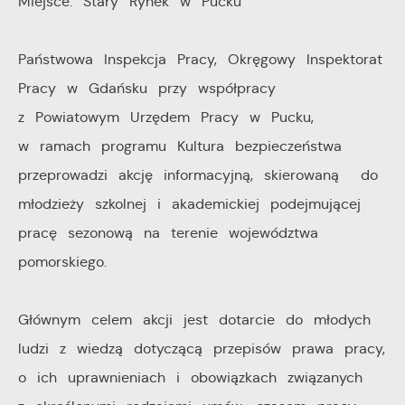
Miejsce: Stary Rynek w Pucku
Reklamowe
nasze serwisy www. Dane pozwalają nam na ocenę
naszych serwisów internetowych pod względem ich
Dzięki reklamowym plikom cookies prezentujemy Ci
Państwowa Inspekcja Pracy, Okręgowy Inspektorat
popularności wśród użytkowników. Zgromadzone
najciekawsze informacje i aktualności na stronach
Pracy w Gdańsku przy współpracy
informacje są przetwarzane w formie zanonimizowanej.
naszych partnerów.
z Powiatowym Urzędem Pracy w Pucku,
Wyrażenie zgody na analityczne pliki cookies
Promocyjne pliki cookies służą do prezentowania Ci
Więcej
w ramach programu Kultura bezpieczeństwa
gwarantuje dostępność wszystkich funkcjonalności.
naszych komunikatów na podstawie analizy Twoich
przeprowadzi akcję informacyjną, skierowaną do
upodobań oraz Twoich zwyczajów dotyczących
młodzieży szkolnej i akademickiej podejmującej
przeglądanej witryny internetowej. Treści promocyjne
mogą pojawić się na stronach podmiotów trzecich lub
pracę sezonową na terenie województwa
firm będących naszymi partnerami oraz innych
pomorskiego.
dostawców usług. Firmy te działają w charakterze
pośredników prezentujących nasze treści w postaci
Głównym celem akcji jest dotarcie do młodych
wiadomości, ofert, komunikatów mediów
ludzi z wiedzą dotyczącą przepisów prawa pracy,
społecznościowych.
o ich uprawnieniach i obowiązkach związanych