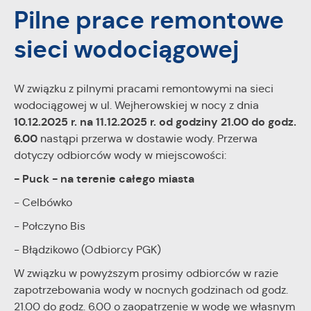
personalizację określonych funkcjonalności czy
Pilne prace remontowe
prezentowanych treści.
sieci wodociągowej
Dzięki tym plikom cookies możemy zapewnić Ci większy
Więcej
komfort korzystania z funkcjonalności naszej strony poprzez
dopasowanie jej do Twoich indywidualnych preferencji.
Wyrażenie zgody na funkcjonalne i personalizacyjne pliki
W związku z pilnymi pracami remontowymi na sieci
Analityczne
cookies gwarantuje dostępność większej ilości funkcji na
wodociągowej w ul. Wejherowskiej w nocy z dnia
Analityczne pliki cookies pomagają nam rozwijać się i
stronie.
10.12.2025 r. na 11.12.2025 r. od godziny 21.00 do godz.
dostosowywać do Twoich potrzeb.
6.00
nastąpi przerwa w dostawie wody. Przerwa
Cookies analityczne pozwalają na uzyskanie informacji w
Więcej
dotyczy odbiorców wody w miejscowości:
zakresie wykorzystywania witryny internetowej, miejsca oraz
częstotliwości, z jaką odwiedzane są nasze serwisy www.
- Puck - na terenie całego miasta
Dane pozwalają nam na ocenę naszych serwisów
Reklamowe
- Celbówko
internetowych pod względem ich popularności wśród
Dzięki reklamowym plikom cookies prezentujemy Ci
użytkowników. Zgromadzone informacje są przetwarzane w
- Połczyno Bis
najciekawsze informacje i aktualności na stronach naszych
formie zanonimizowanej. Wyrażenie zgody na analityczne pliki
partnerów.
cookies gwarantuje dostępność wszystkich funkcjonalności.
- Błądzikowo (Odbiorcy PGK)
Promocyjne pliki cookies służą do prezentowania Ci naszych
Więcej
W związku w powyższym prosimy odbiorców w razie
komunikatów na podstawie analizy Twoich upodobań oraz
zapotrzebowania wody w nocnych godzinach od godz.
Twoich zwyczajów dotyczących przeglądanej witryny
internetowej. Treści promocyjne mogą pojawić się na
21.00 do godz. 6.00 o zaopatrzenie w wodę we własnym