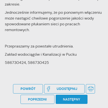
stronach podmiotów trzecich lub firm będących naszymi
zakresie.
partnerami oraz innych dostawców usług. Firmy te działają w
Jednocześnie informujemy, że po ponownym włączeniu
charakterze pośredników prezentujących nasze treści w
postaci wiadomości, ofert, komunikatów mediów
może nastąpić chwilowe pogorszenie jakości wody
społecznościowych.
spowodowane płukaniem sieci po pracach
remontowych.
Przepraszamy za powstałe utrudnienia.
Zakład wodociągów i Kanalizacji w Pucku
586730424, 586730425
POWRÓT
UDOSTĘPNIJ
POPRZEDNI
NASTĘPNY