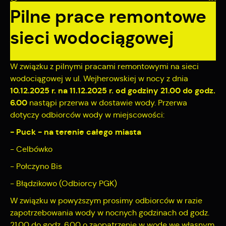
zapamiętanie wprowadzonych przez Ciebie ustawień oraz
Pilne prace remontowe
personalizację określonych funkcjonalności czy
prezentowanych treści.
sieci wodociągowej
Dzięki tym plikom cookies możemy zapewnić Ci większy
Więcej
komfort korzystania z funkcjonalności naszej strony poprzez
dopasowanie jej do Twoich indywidualnych preferencji.
W związku z pilnymi pracami remontowymi na sieci
Wyrażenie zgody na funkcjonalne i personalizacyjne pliki
Analityczne
wodociągowej w ul. Wejherowskiej w nocy z dnia
cookies gwarantuje dostępność większej ilości funkcji na
stronie.
10.12.2025 r. na 11.12.2025 r. od godziny 21.00 do godz.
Analityczne pliki cookies pomagają nam rozwijać się i
dostosowywać do Twoich potrzeb.
6.00
nastąpi przerwa w dostawie wody. Przerwa
Cookies analityczne pozwalają na uzyskanie informacji w
dotyczy odbiorców wody w miejscowości:
Więcej
zakresie wykorzystywania witryny internetowej, miejsca oraz
- Puck - na terenie całego miasta
częstotliwości, z jaką odwiedzane są nasze serwisy www.
Dane pozwalają nam na ocenę naszych serwisów
- Celbówko
Reklamowe
internetowych pod względem ich popularności wśród
- Połczyno Bis
użytkowników. Zgromadzone informacje są przetwarzane w
Dzięki reklamowym plikom cookies prezentujemy Ci
formie zanonimizowanej. Wyrażenie zgody na analityczne pliki
najciekawsze informacje i aktualności na stronach naszych
- Błądzikowo (Odbiorcy PGK)
cookies gwarantuje dostępność wszystkich funkcjonalności.
partnerów.
W związku w powyższym prosimy odbiorców w razie
Promocyjne pliki cookies służą do prezentowania Ci naszych
Więcej
komunikatów na podstawie analizy Twoich upodobań oraz
zapotrzebowania wody w nocnych godzinach od godz.
Twoich zwyczajów dotyczących przeglądanej witryny
21.00 do godz. 6.00 o zaopatrzenie w wodę we własnym