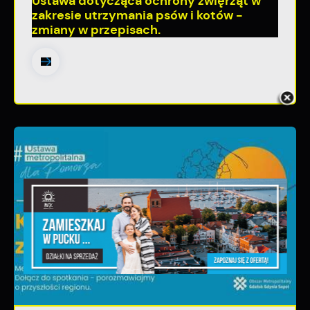
Ustawa dotycząca ochrony zwięrząt w
zakresie utrzymania psów i kotów -
zmiany w przepisach.