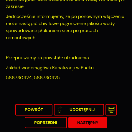
internetowej. Treści promocyjne mogą pojawić się na
zakresie.
stronach podmiotów trzecich lub firm będących naszymi
Jednocześnie informujemy, że po ponownym włączeniu
partnerami oraz innych dostawców usług. Firmy te działają w
charakterze pośredników prezentujących nasze treści w
może nastąpić chwilowe pogorszenie jakości wody
postaci wiadomości, ofert, komunikatów mediów
spowodowane płukaniem sieci po pracach
społecznościowych.
remontowych.
Przepraszamy za powstałe utrudnienia.
Zakład wodociągów i Kanalizacji w Pucku
586730424, 586730425
POWRÓT
UDOSTĘPNIJ
POPRZEDNI
NASTĘPNY